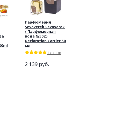
Парфюмерия
Sevaverek Sevaverek
/ Парфюмерная
да
вода №5025
R
Declaration Cartier 50
30ml
мл
1 отзыв
2 139
руб.