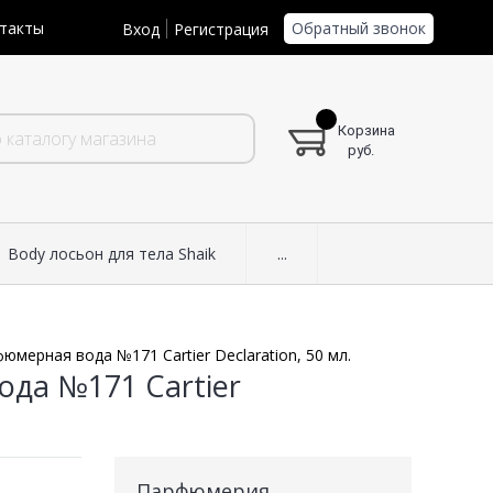
Обратный звонок
такты
Вход
Регистрация
Корзина
руб.
Body лосьон для тела Shaik
...
мерная вода №171 Cartier Declaration, 50 мл.
да №171 Cartier
Парфюмерия