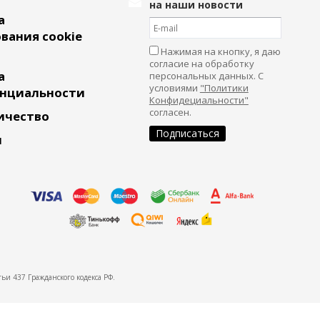
на наши новости
а
вания cookie
Нажимая на кнопку, я даю
согласие на обработку
а
персональных данных. С
условиями
"Политики
нциальности
Конфидециальности"
согласен.
ичество
и
ьи 437 Гражданского кодекса РФ.