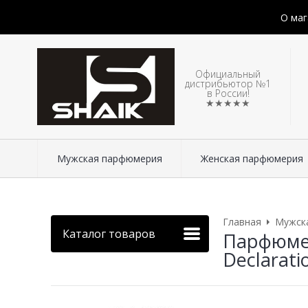
О маг
Официальный
дистрибьютор №1
в России!
★★★★★
Мужская парфюмерия
Женская парфюмерия
Главная
Мужск
Каталог товаров
Парфюмер
Declarati