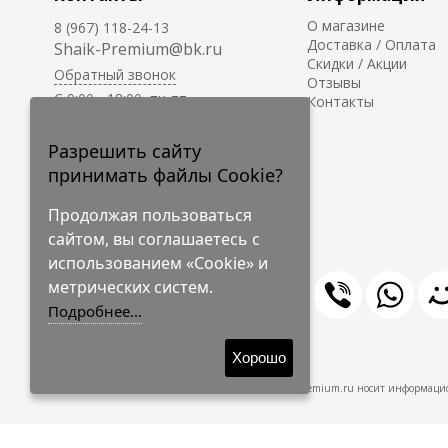
О магазине
8 (967) 118-24-13
Доставка / Оплата
Shaik-Premium@bk.ru
Скидки / Акции
Обратный звонок
Отзывы
C 9:00 - 18:00, пн-пт
Контакты
С 10:00 - 17:00, сб-вс
Приём заказов на сайте -
Разрешить сайту
круглосуточно.
принимать файлы Cookie?
Продолжая пользоваться
сайтом, вы соглашаетесь с
использованием «Cookie» и
метрических систем.
Подробнее...
© 2009-2026 Shaik-Premium
Хорошо
Shaik-Premium.ru носит информацио