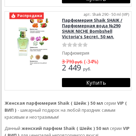
арт.: Shaik 290 - 50 ml (VIP)
Распродажа
Парфюмерия Shaik SHAIK /
Парфюмерная вода №290
SHAIK NICHE Bombshell
Victoria's Secret, 50 мл.
Парфюмерия
3 710
(-34%)
руб.
2 449
руб.
Женская парфюмерия Shaik
( Шейк )
50 мл
серии
VIP (
ВИП )
- шикарный подарок на любой праздник самым
красивым и неотразимым!
Данный
женский парфюм
Shaik
( Шейк )
50 мл
серии
VIP
( ВИП )
для ценителей неповторимого вкуса!