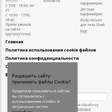
Контакты
парфюмерия
C 9:00 - 18:00, пн-
Детская
пт
парфюмерия
С 10:00 - 17:00,
сб-вс
Body лосьон
Приём заказов
для тела Shaik
на сайте -
круглосуточно.
Главная
Политика использования cookie файлов
Политика конфиденциальности
Сотрудничество
Вакансии
Разрешить сайту
принимать файлы Cookie?
Подпишитесь
на наши новости
Продолжая пользоваться сайтом,
вы соглашаетесь с
использованием «Cookie» и
Нажимая на кнопку, я даю согласие на обработку
метрических систем.
персональных данных. С условиями
"Политики
Подробнее...