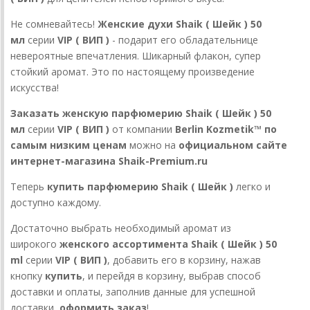
Не сомневайтесь!
Женские духи Shaik
( Шейк )
50
мл
серии
VIP ( ВИП )
- подарит его обладательнице
невероятные впечатления. Шикарный флакон, супер
стойкий аромат. Это по настоящему произведение
искусства!
Заказать женскую парфюмерию Shaik
( Шейк )
50
мл
серии
VIP ( ВИП )
от компании
Berlin Kozmetik™ по
самым низким ценам
можно на
официальном сайте
интернет-магазина Shaik-Premium.ru
Теперь
купить парфюмерию Shaik ( Шейк )
легко и
доступно каждому.
Достаточно выбрать необходимый аромат из
широкого
женского ассортимента Shaik ( Шейк ) 50
ml
серии
VIP ( ВИП )
, добавить его в корзину, нажав
кнопку
купить
, и перейдя в корзину, выбрав способ
доставки и оплаты, заполнив данные для успешной
доставки,
оформить заказ
!