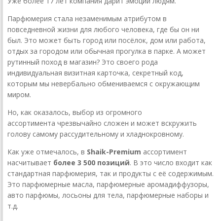
Уже более 17 лет компания дарит эмоции людям.
Парфюмерия стала незаменимым атрибутом в
повседневной жизни для любого человека, где бы он ни
был. Это может быть город или посёлок, дом или работа,
отдых за городом или обычная прогулка в парке. А может
рутинный поход в магазин? Это своего рода
индивидуальная визитная карточка, секретный код,
которым мы невербально обмениваемся с окружающим
миром.
Но, как оказалось, выбор из огромного
ассортимента чрезвычайно сложен и может вскружить
голову самому рассудительному и хладнокровному.
Как уже отмечалось, в
Shaik-Premium
ассортимент
насчитывает
более 3 500 позиций
. В это число входит как
стандартная парфюмерия, так и продукты с её содержимым.
Это парфюмерные масла, парфюмерные аромадиффузоры,
авто парфюмы, лосьоны для тела, парфюмерные наборы и
т.д.