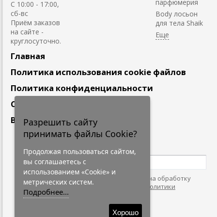
парфюмерия
С 10:00 - 17:00,
сб-вс
Body лосьон
Приём заказов
для тела Shaik
на сайте -
круглосуточно.
Главная
Политика использования cookie файлов
Политика конфиденциальности
Сотрудничество
Вакансии
Разрешить сайту
принимать файлы Cookie?
Подпишитесь
на наши новости
Продолжая пользоваться сайтом,
вы соглашаетесь с
использованием «Cookie» и
Нажимая на кнопку, я даю согласие на обработку
метрических систем.
персональных данных. С условиями
"Политики
Подробнее...
Конфидециальности"
согласен.
Хорошо