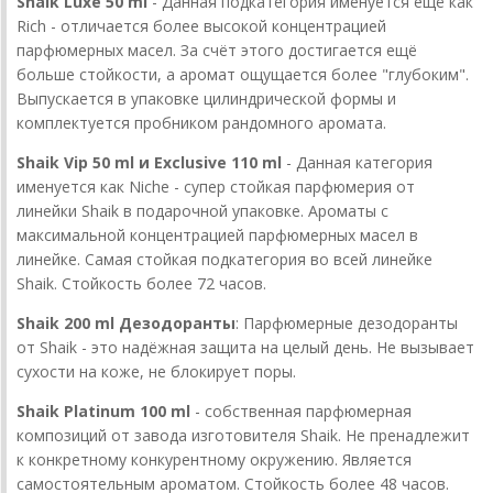
Shaik Luxe 50 ml
- Данная подкатегория именуется ещё как
Rich - отличается более высокой концентрацией
парфюмерных масел. За счёт этого достигается ещё
больше стойкости, а аромат ощущается более "глубоким".
Выпускается в упаковке цилиндрической формы и
комплектуется пробником рандомного аромата.
Shaik Vip 50 ml и Exclusive 110 ml
- Данная категория
именуется как Niche - супер стойкая парфюмерия от
линейки Shaik в подарочной упаковке. Ароматы с
максимальной концентрацией парфюмерных масел в
линейке. Самая стойкая подкатегория во всей линейке
Shaik. Стойкость более 72 часов.
Shaik 200 ml Дезодоранты
: Парфюмерные дезодоранты
от Shaik - это надёжная защита на целый день. Не вызывает
сухости на коже, не блокирует поры.
Shaik Platinum
100 ml
- собственная парфюмерная
композиций от завода изготовителя Shaik. Не пренадлежит
к конкретному конкурентному окружению. Является
самостоятельным ароматом. Стойкость более 48 часов.