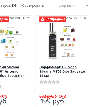
оваров:
84
Сортировать
|
рт.: Silvana 801 - 18 ml
арт.: Silvana 802 - 18 ml
дажа
Распродажа
ия Silvana
Парфюмерия Silvana
801 Antonio
Silvana M802 Dior Sauvage
Blue Seduction
18 мл
-40%)
832
руб.
(-40%)
уб.
499
руб.