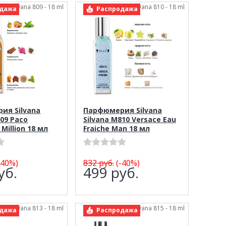
рт.: Silvana 809 - 18 ml
арт.: Silvana 810 - 18 ml
дажа
Распродажа
ия Silvana
Парфюмерия Silvana
809 Paco
Silvana M810 Versace Eau
Million 18 мл
Fraiche Man 18 мл
-40%)
832
руб.
(-40%)
уб.
499
руб.
рт.: Silvana 813 - 18 ml
арт.: Silvana 815 - 18 ml
дажа
Распродажа