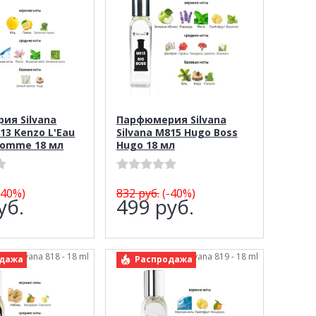
ия Silvana
Парфюмерия Silvana
813 Kenzo L'Eau
Silvana M815 Hugo Boss
Homme 18 мл
Hugo 18 мл
-40%)
832
руб.
(-40%)
уб.
499
руб.
рт.: Silvana 818 - 18 ml
арт.: Silvana 819 - 18 ml
дажа
Распродажа