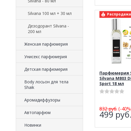
Silvana - 80 мл
Silvana 100 мл + 30 мл
арт.: S
Распродажа
Дезодорант Silvana -
200 мл
Женская парфюмерия
Унисекс парфюмерия
Детская парфюмерия
Парфюмерия S
Silvana M803 
Body лосьон для тела
Sport 18 мл
Shaik
Аромадиффузоры
832
руб.
(-40%
499
руб
Автопарфюм
Новинки