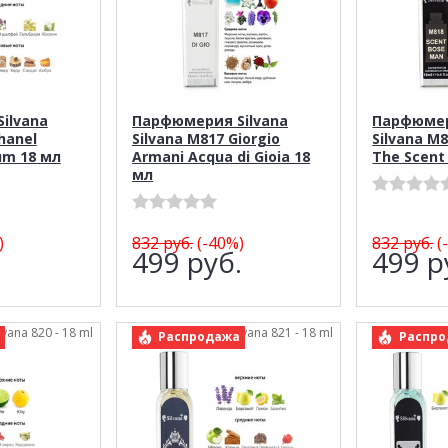
ilvana
Парфюмерия Silvana
Парфюмер
hanel
Silvana М817 Giorgio
Silvana M
um 18 мл
Armani Acqua di Gioia 18
The Scent
мл
)
832
руб.
(-40%)
832
руб.
(
.
499
руб.
499
р
ilvana 820 - 18 ml
арт.: Silvana 821 - 18 ml
а
Распродажа
Распро