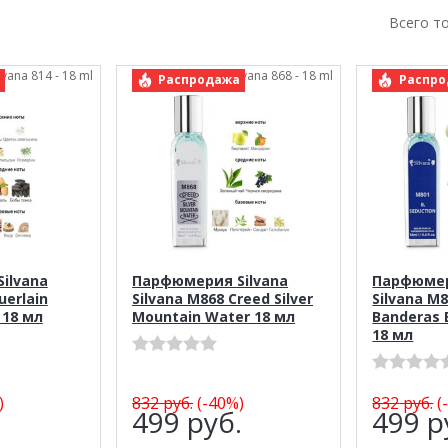
Всего т
ilvana 814 - 18 ml
арт.: Silvana 868 - 18 ml
а
Распродажа
Распро
ilvana
Парфюмерия Silvana
Парфюмер
uerlain
Silvana М868 Creed Silver
Silvana M
 18 мл
Mountain Water 18 мл
Banderas 
18 мл
)
832
руб.
(-40%)
832
руб.
(
.
499
руб.
499
р