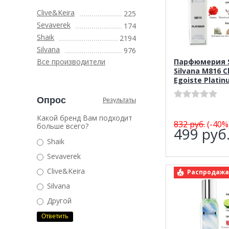
Clive&Keira
225
Sevaverek
174
Shaik
2194
Silvana
976
Все производители
Парфюмерия S
Silvana M816 C
Egoiste Platin
Опрос
Результаты
Какой бренд Вам подходит
832
руб.
(-40%
больше всего?
499
руб
Shaik
Sevaverek
арт.: S
Clive&Keira
Распродажа
Silvana
Другой