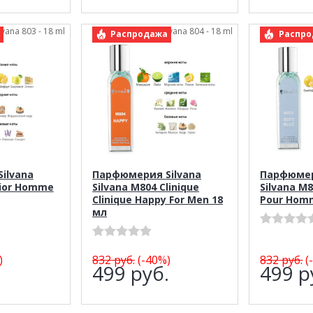
ilvana 803 - 18 ml
арт.: Silvana 804 - 18 ml
а
Распродажа
Распро
ilvana
Парфюмерия Silvana
Парфюмер
Dior Homme
Silvana M804 Clinique
Silvana M8
Clinique Happy For Men 18
Pour Hom
мл
)
832
руб.
(-40%)
832
руб.
(
.
499
руб.
499
р