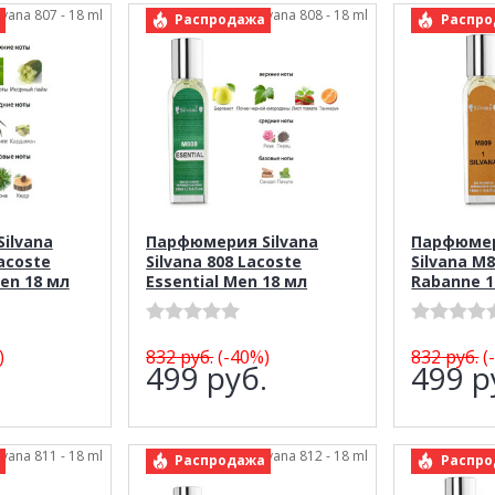
ilvana 807 - 18 ml
арт.: Silvana 808 - 18 ml
а
Распродажа
Распро
ilvana
Парфюмерия Silvana
Парфюмер
acoste
Silvana 808 Lacoste
Silvana М
Men 18 мл
Essential Men 18 мл
Rabanne 1 
)
832
руб.
(-40%)
832
руб.
(
.
499
руб.
499
р
ilvana 811 - 18 ml
арт.: Silvana 812 - 18 ml
а
Распродажа
Распро