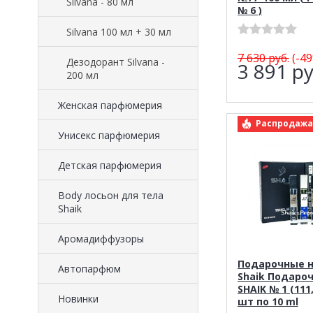
Silvana - 80 мл
№ 6 )
Silvana 100 мл + 30 мл
7 630
руб.
(-49
Дезодорант Silvana -
3 891
ру
200 мл
Женская парфюмерия
арт.: Набор Sh
Распродажа
Унисекс парфюмерия
Детская парфюмерия
Body лосьон для тела
Shaik
Аромадиффузоры
Подарочные 
Автопарфюм
Shaik Подаро
SHAIK № 1 (111,
Новинки
шт по 10 ml