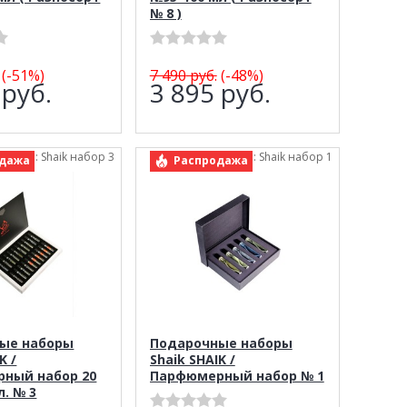
№ 8 )
(-51%)
7 490
руб.
(-48%)
2
руб.
3 895
руб.
арт.: Shaik набор 3
арт.: Shaik набор 1
дажа
Распродажа
ые наборы
Подарочные наборы
K /
Shaik SHAIK /
ный набор 20
Парфюмерный набор № 1
л. № 3