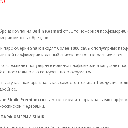
%)
.
 бренд компании
Berlin Kozmetik™
. Это номерная парфюмерия,
ерии мировых брендов.
ой парфюмерии
Shaik
входят более
1000
самых популярных парф
литной парфюмерии и данный список постоянно расширяется.
™
отслеживает популярные новинки парфюмерии и запускает про
k
относительно его конкурентного окружения.
 выступает как оригинальная, самостоятельная. Продукция пол
дробнее.
ине
Shaik-Premium.ru
вы можете купить оригинальную парфю
Российской Федерации.
 ПАРФЮМЕРИИ SHAIK
aik
относятся к духам и обогащены эфирными маслами