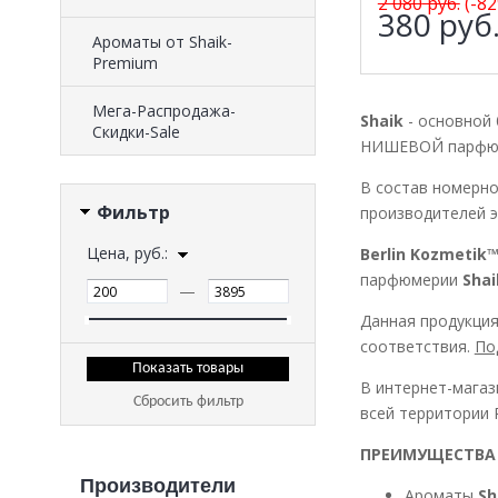
2 080
руб.
(-82
380
руб
Ароматы от Shaik-
Premium
Мега-Распродажа-
Shaik
- основной
Скидки-Sale
НИШЕВОЙ парфюм
В состав номерн
Фильтр
производителей э
Цена, руб.:
Berlin Kozmetik
парфюмерии
Shai
—
Данная продукция
соответствия.
По
В интернет-магаз
Сбросить фильтр
всей территории 
ПРЕИМУЩЕСТВА
Производители
Ароматы
Sh