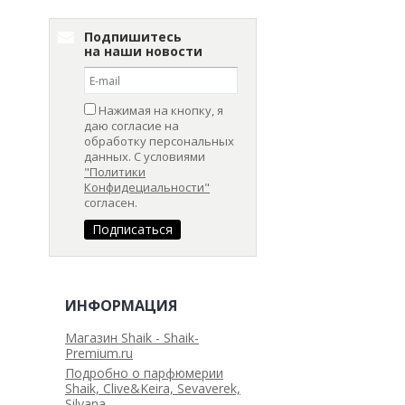
Подпишитесь
на наши новости
Нажимая на кнопку, я
даю согласие на
обработку персональных
данных. С условиями
"Политики
Конфидециальности"
согласен.
ИНФОРМАЦИЯ
Магазин Shaik - Shaik-
Premium.ru
Подробно о парфюмерии
Shaik, Clive&Keira, Sevaverek,
Silvana.