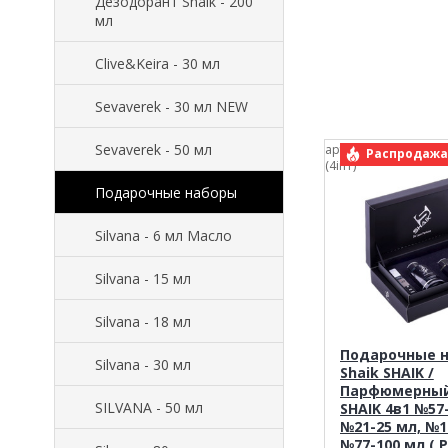
Дезодорант Shaik - 200
мл
Clive&Keira - 30 мл
Sevaverek - 30 мл NEW
Sevaverek - 50 мл
арт.: Shaik ( Разносор
Распродажа
(4in1)
Подарочные наборы
Silvana - 6 мл Масло
Silvana - 15 мл
Silvana - 18 мл
Подарочные 
Silvana - 30 мл
Shaik SHAIK /
Парфюмерный
SILVANA - 50 мл
SHAIK 4в1 №57
№21-25 мл, №1
№77-100 мл ( 