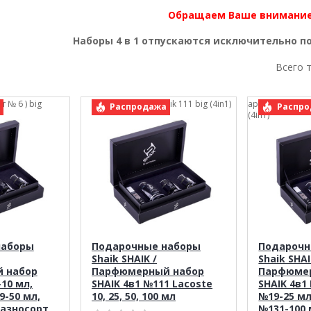
Обращаем Ваше внимание
Наборы 4 в 1 отпускаются исключительно п
Всего 
т № 6 ) big
арт.: Shaik 111 big (4in1)
арт.: Shaik ( Ра
Распродажа
Распро
(4in1)
наборы
Подарочные наборы
Подарочн
Shaik SHAIK /
Shaik SHAI
 набор
Парфюмерный набор
Парфюме
-10 мл,
SHAIK 4в1 №111 Lacoste
SHAIK 4в1
9-50 мл,
10, 25, 50, 100 мл
№19-25 мл
Разносорт
№131-100 