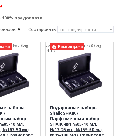
!
о 100% предоплате.
товаров:
9
Сортировать
|
зносорт № 7 ) big
арт.: Shaik ( Разносорт № 8 ) big
дажа
Распродажа
(4in1)
ые наборы
Подарочные наборы
K /
Shaik SHAIK /
рный набор
Парфюмерный набор
 №89-10 мл,
SHAIK 4в1 №05-10 мл,
, №167-50 мл,
№17-25 мл, №159-50 мл,
мл ( Разносорт
№95-100 мл ( Разносорт