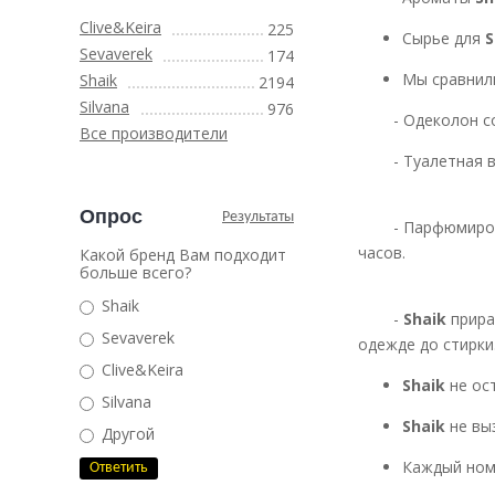
Clive&Keira
225
Сырье для
S
Sevaverek
174
Мы сравнил
Shaik
2194
Silvana
976
- Одеколо
Все производители
- Туалетная вод
Опрос
Результаты
- Парфюмированн
часов.
Какой бренд Вам подходит
больше всего?
Shaik
-
Shaik
прира
Sevaverek
одежде до стирки
Clive&Keira
Shaik
не ос
Silvana
Shaik
не вы
Другой
Каждый ном