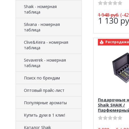
Shaik - номерная
таблица
1 948
руб.
(-42
1 130
ру
Silvana - номерная
таблица
ар
Clive&Keira - номерная
Распродажа
таблица
Sevaverek - номерная
таблица
Поиск по брендам
Оптовый прайс-лист
Подарочные 
Популярные ароматы
Shaik SHAIK /
Парфюмерный
Купить духи в 1 клик!
Каталог Shaik