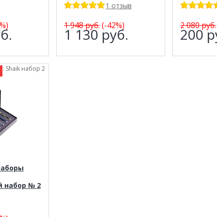
1 отзыв
%)
1 948
руб.
(-42%)
2 080
руб.
б.
1 130
руб.
200
р
т.: Shaik набор 2
наборы
 набор № 2