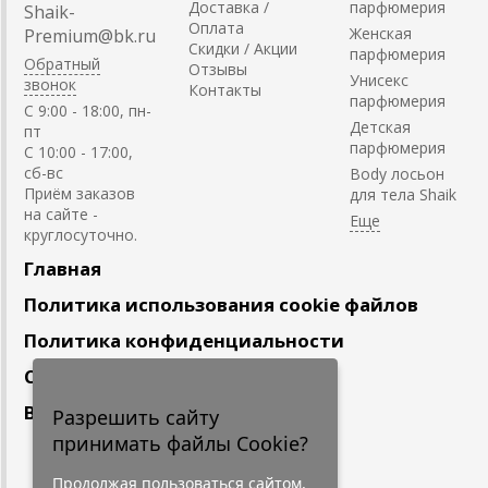
Доставка /
парфюмерия
Shaik-
Оплата
Женская
Premium@bk.ru
Скидки / Акции
парфюмерия
Обратный
Отзывы
Унисекс
звонок
Контакты
парфюмерия
C 9:00 - 18:00, пн-
Детская
пт
парфюмерия
С 10:00 - 17:00,
сб-вс
Body лосьон
Приём заказов
для тела Shaik
на сайте -
круглосуточно.
Главная
Политика использования cookie файлов
Политика конфиденциальности
Сотрудничество
Вакансии
Разрешить сайту
принимать файлы Cookie?
Подпишитесь
на наши новости
Продолжая пользоваться сайтом,