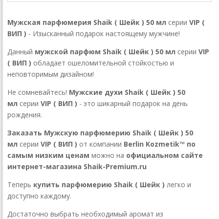
Мужская парфюмерия Shaik
( Шейк )
50 мл
серии
VIP (
ВИП )
- Изысканный подарок настоящему мужчине!
Данный
мужской парфюм
Shaik
( Шейк )
50 мл
серии
VIP
( ВИП )
обладает ошеломительной стойкостью и
неповторимым дизайном!
Не сомневайтесь!
Мужские духи Shaik
( Шейк )
50
мл
серии
VIP ( ВИП )
- это шикарный подарок на день
рождения.
Заказать Мужскую парфюмерию Shaik
( Шейк )
50
мл
серии
VIP ( ВИП )
от компании
Berlin Kozmetik™ по
самым низким ценам
можно на
официальном сайте
интернет-магазина Shaik-Premium.ru
Теперь
купить парфюмерию Shaik ( Шейк )
легко и
доступно каждому.
Достаточно выбрать необходимый аромат из