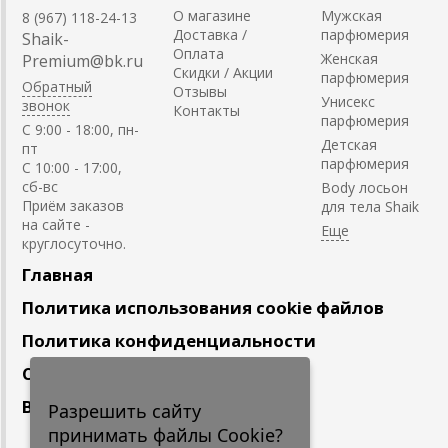
О магазине
Мужская
8 (967) 118-24-13
Доставка /
парфюмерия
Shaik-
Оплата
Женская
Premium@bk.ru
Скидки / Акции
парфюмерия
Обратный
Отзывы
Унисекс
звонок
Контакты
парфюмерия
C 9:00 - 18:00, пн-
Детская
пт
парфюмерия
С 10:00 - 17:00,
сб-вс
Body лосьон
Приём заказов
для тела Shaik
на сайте -
круглосуточно.
Главная
Политика использования cookie файлов
Политика конфиденциальности
Сотрудничество
Вакансии
Разрешить сайту
принимать файлы Cookie?
Подпишитесь