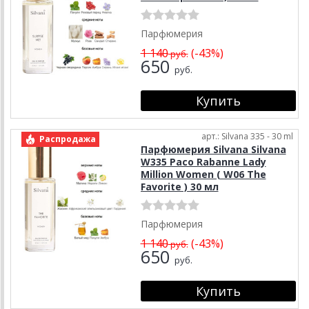
Парфюмерия
1 140
(-43%)
руб.
650
руб.
арт.: Silvana 335 - 30 ml
Распродажа
Парфюмерия Silvana Silvana
W335 Paco Rabanne Lady
Million Women ( W06 The
Favorite ) 30 мл
Парфюмерия
1 140
(-43%)
руб.
650
руб.