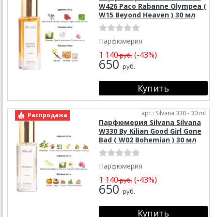
W426 Paco Rabanne Olympea (
W15 Beyond Heaven ) 30 мл
Парфюмерия
1 140
(-43%)
руб.
650
руб.
арт.: Silvana 330 - 30 ml
Распродажа
Парфюмерия Silvana Silvana
W330 By Kilian Good Girl Gone
Bad ( W02 Bohemian ) 30 мл
Парфюмерия
1 140
(-43%)
руб.
650
руб.