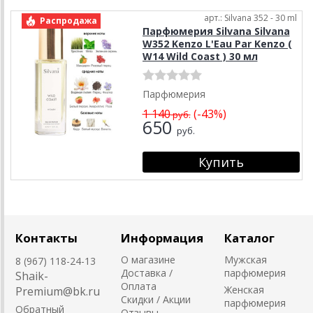
арт.: Silvana 352 - 30 ml
Распродажа
Парфюмерия Silvana Silvana
W352 Kenzo L'Eau Par Kenzo (
W14 Wild Coast ) 30 мл
Парфюмерия
1 140
(-43%)
руб.
650
руб.
Контакты
Информация
Каталог
О магазине
Мужская
8 (967) 118-24-13
Доставка /
парфюмерия
Shaik-
Оплата
Женская
Premium@bk.ru
Скидки / Акции
парфюмерия
Обратный
Отзывы