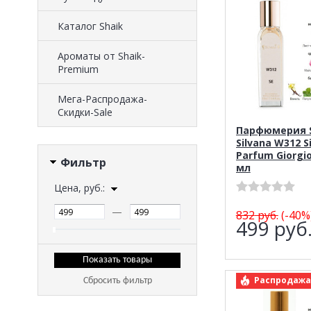
Каталог Shaik
Ароматы от Shaik-
Premium
Мега-Распродажа-
Скидки-Sale
Парфюмерия S
Silvana W312 S
Parfum Giorgi
Фильтр
мл
Цена, руб.:
—
832
руб.
(-40%
499
руб
арт.: S
Распродажа
Сбросить фильтр