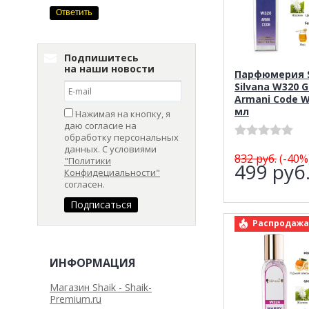
Подпишитесь
на наши новости
Парфюмерия S
Silvana W320 G
Armani Code 
мл
Нажимая на кнопку, я
даю согласие на
обработку персональных
данных. С условиями
832
руб.
(-40%
"Политики
499
руб
Конфидециальности"
согласен.
арт.: S
Распродажа
ИНФОРМАЦИЯ
Магазин Shaik - Shaik-
Premium.ru