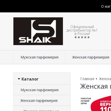
О маг
Официальный
дистрибьютор №1
в России!
★★★★★
Мужская парфюмерия
Женская парфюмерия
Каталог
Главная
Женск
Женская 
Мужская парфюмерия
Женская парфюмерия