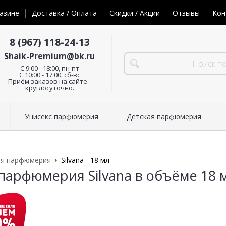
азине
Доставка / Оплата
Скидки / Акции
Отзывы
Кон
8 (967) 118-24-13
Shaik-Premium@bk.ru
C 9:00 - 18:00, пн-пт
С 10:00 - 17:00, сб-вс
Приём заказов на сайте -
круглосуточно.
Унисекс парфюмерия
Детская парфюмерия
ая парфюмерия
Silvana - 18 мл
парфюмерия Silvana в объёме 18 