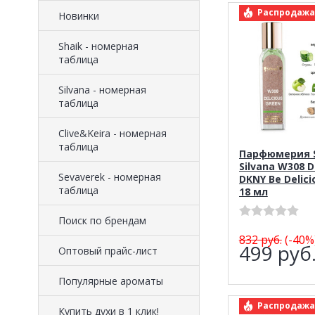
арт.: S
Распродажа
Новинки
Shaik - номерная
таблица
Silvana - номерная
таблица
Clive&Keira - номерная
таблица
Парфюмерия S
Silvana W308 
Sevaverek - номерная
DKNY Be Delic
таблица
18 мл
Поиск по брендам
832
руб.
(-40%
499
руб
Оптовый прайс-лист
Популярные ароматы
арт.: S
Распродажа
Купить духи в 1 клик!