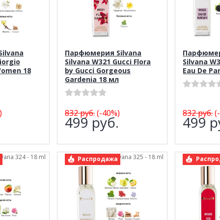
ilvana
Парфюмерия Silvana
Парфюмер
iorgio
Silvana W321 Gucci Flora
Silvana W3
Women 18
by Gucci Gorgeous
Eau De Par
Gardenia 18 мл
)
832
руб.
(-40%)
832
руб.
(
.
499
руб.
499
р
ilvana 324 - 18 ml
арт.: Silvana 325 - 18 ml
а
Распродажа
Распро