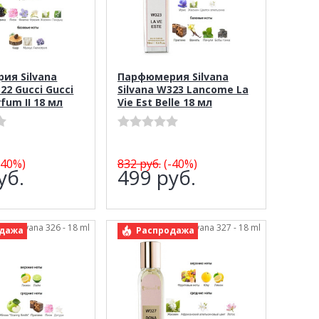
ия Silvana
Парфюмерия Silvana
22 Gucci Gucci
Silvana W323 Lancome La
fum II 18 мл
Vie Est Belle 18 мл
-40%)
832
руб.
(-40%)
уб.
499
руб.
рт.: Silvana 326 - 18 ml
арт.: Silvana 327 - 18 ml
дажа
Распродажа