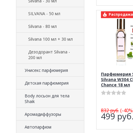
Silvana - 30 мл
SILVANA - 50 мл
арт.: S
Распродажа
Silvana - 80 мл
Silvana 100 мл + 30 мл
Дезодорант Silvana -
200 мл
Унисекс парфюмерия
Парфюмерия S
Silvana W304 C
Детская парфюмерия
Chance 18 мл
Body лосьон для тела
Shaik
832
руб.
(-40%
499
руб
Аромадиффузоры
Автопарфюм