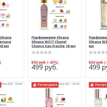
ilvana
Парфюмерия Silvana
Парфюмер
Versace
Silvana W317 Chanel
Silvana W
 18 мл
Chance Eau Fraiche 18 мл
мл
)
832
руб.
(-40%)
832
руб.
(
.
499
руб.
499
р
ilvana 320 - 18 ml
арт.: Silvana 321 - 18 ml
а
Распродажа
Распро