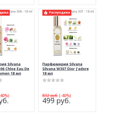
рт.: Silvana 306 - 18 ml
арт.: Silvana 307 - 18 ml
дажа
Распродажа
ия Silvana
Парфюмерия Silvana
306 Chloe Eau De
Silvana W307 Dior J'adore
omen 18 мл
18 мл
-40%)
832
руб.
(-40%)
уб.
499
руб.