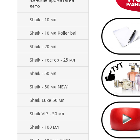
Женские ароматы на
лето
Shaik - 10 мл
Shaik - 10 мл Roller bal
Shaik - 20 мл
Shaik - тестер - 25 мл
Shaik - 50 мл
Shaik - 50 мл NEW!
Shaik Luxe 50 мл
Shaik VIP - 50 мл
Shaik - 100 мл