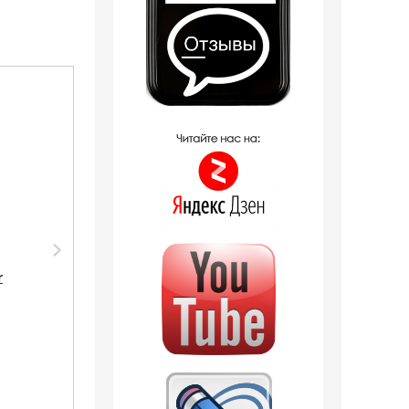
Распродажа
Распродажа
Парфюмерия Shaik
Парфюмерия Shaik
SHAIK /
SHAIK /
r
Парфюмерная вода
Парфюмерная вода
№ 144 Kenzo L'Eau par
№ 144 Kenzo L'Eau
10 мл
par, 20 мл.
2 отзыва
380
руб.
602
руб.