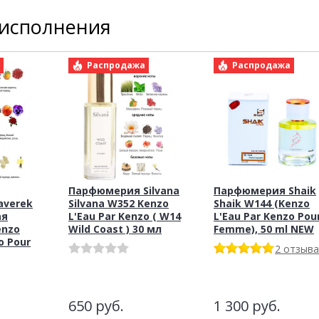
 исполнения
а
Распродажа
Распродажа
Парфюмерия Silvana
Парфюмерия Shaik
averek
Silvana W352 Kenzo
Shaik W144 (Kenzo
ая
L'Eau Par Kenzo ( W14
L'Eau Par Kenzo Pou
enzo
Wild Coast ) 30 мл
Femme), 50 ml NEW
o Pour
2 отзыва
650
руб.
1 300
руб.