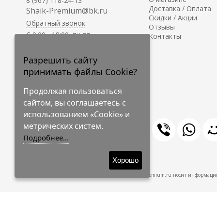
8 (967) 118-24-13
Доставка / Оплата
Shaik-Premium@bk.ru
Скидки / Акции
Обратный звонок
Отзывы
C 9:00 - 18:00, пн-пт
Контакты
С 10:00 - 17:00, сб-вс
Приём заказов на сайте -
Разрешить сайту
круглосуточно.
принимать файлы Cookie?
Продолжая пользоваться
сайтом, вы соглашаетесь с
использованием «Cookie» и
метрических систем.
Подробнее...
© 2009-2026 Shaik-Premium
Хорошо
Shaik-Premium.ru носит информацио
Создано
на платформе