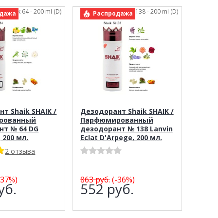
.: Shaik 64 - 200 ml (D)
арт.: Shaik 138 - 200 ml (D)
дажа
Распродажа
т Shaik SHAIK /
Дезодорант Shaik SHAIK /
рованный
Парфюмированный
нт № 64 DG
дезодорант № 138 Lanvin
, 200 мл.
Eclat D'Arpege, 200 мл.
2 отзыва
-37%)
863
руб.
(-36%)
уб.
552
руб.