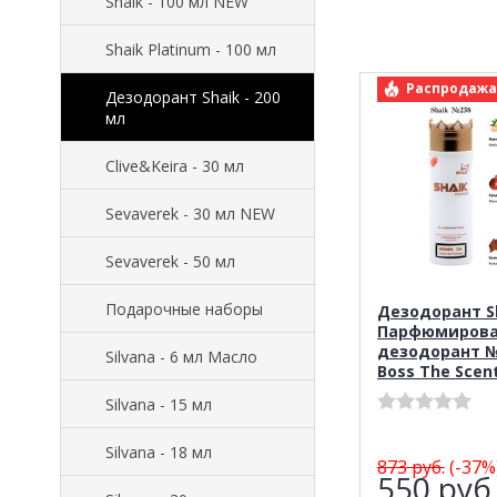
Shaik - 100 мл NEW
Shaik Platinum - 100 мл
арт.: Shai
Распродажа
Дезодорант Shaik - 200
мл
Clive&Keira - 30 мл
Sevaverek - 30 мл NEW
Sevaverek - 50 мл
Подарочные наборы
Дезодорант Sh
Парфюмиров
дезодорант №
Silvana - 6 мл Масло
Boss The Scent
Silvana - 15 мл
Silvana - 18 мл
873
руб.
(-37%
550
руб