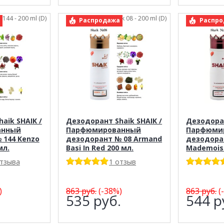
k 144 - 200 ml (D)
арт.: Shaik 08 - 200 ml (D)
арт.
Распродажа
Распро
aik SHAIK /
Дезодорант Shaik SHAIK /
Дезодоран
анный
Парфюмированный
Парфюми
 144 Kenzo
дезодорант № 08 Armand
дезодоран
мл.
Basi In Red 200 мл.
Mademoise
отзыва
1 отзыв
)
863
руб.
(-38%)
863
руб.
(
.
535
руб.
544
р