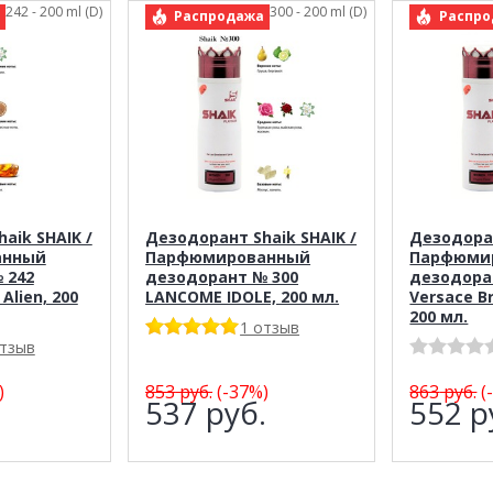
k 242 - 200 ml (D)
арт.: Shaik 300 - 200 ml (D)
арт.
Распродажа
Распро
aik SHAIK /
Дезодорант Shaik SHAIK /
Дезодоран
анный
Парфюмированный
Парфюми
 242
дезодорант № 300
дезодора
Alien, 200
LANCOME IDOLE, 200 мл.
Versace Br
200 мл.
1 отзыв
отзыв
)
853
руб.
(-37%)
863
руб.
(
.
537
руб.
552
р