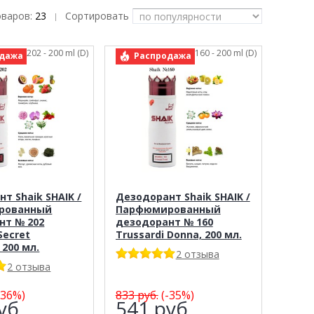
оваров:
23
Сортировать
|
: Shaik 202 - 200 ml (D)
арт.: Shaik 160 - 200 ml (D)
дажа
Распродажа
т Shaik SHAIK /
Дезодорант Shaik SHAIK /
рованный
Парфюмированный
нт № 202
дезодорант № 160
 Secret
Trussardi Donna, 200 мл.
 200 мл.
2 отзыва
2 отзыва
-36%)
833
руб.
(-35%)
уб.
541
руб.