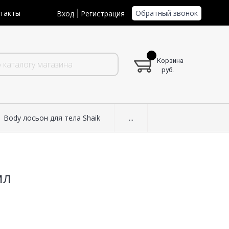
Обратный звонок
такты
Вход
Регистрация
Корзина
руб.
Body лосьон для тела Shaik
...
мл