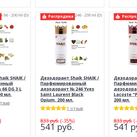
ik 66 - 200 ml (D)
арт.: Shaik 246 - 200 ml (D)
арт.
Распродажа
Распро
aik SHAIK /
Дезодорант Shaik SHAIK /
Дезодоран
анный
Парфюмированный
Парфюми
66 DG 3 L
дезодорант № 246 Yves
дезодора
00 мл.
Saint Laurent Black
Lacoste "
Opium, 200 мл.
200 мл.
отзыв
1 отзыв
)
833
руб.
(-35%)
833
руб.
(
.
541
руб.
541
р