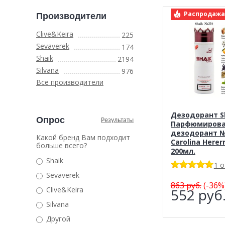
арт.: Shai
Распродажа
Производители
Clive&Keira
225
Sevaverek
174
Shaik
2194
Silvana
976
Все производители
Дезодорант Sh
Опрос
Результаты
Парфюмиров
дезодорант №
Какой бренд Вам подходит
Carolina Hererr
больше всего?
200мл.
Shaik
1 
Sevaverek
863
руб.
(-36%
Clive&Keira
552
руб
Silvana
Другой