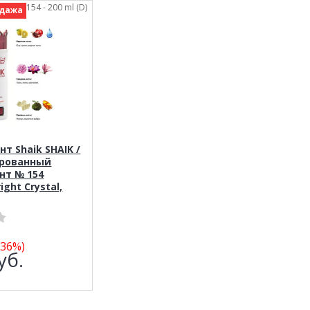
: Shaik 154 - 200 ml (D)
дажа
т Shaik SHAIK /
рованный
нт № 154
ight Crystal,
-36%)
уб.