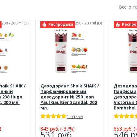
Всего т
k 238 - 200 ml (D)
арт.: Shaik 250 - 200 ml (D)
арт.
Распродажа
Распро
aik SHAIK /
Дезодорант Shaik SHAIK /
Дезодоран
анный
Парфюмированный
Парфюми
 238 Hugo
дезодорант № 250 Jean
дезодора
, 200 мл.
Paul Gaultier Scandal, 200
Victoria s
мл.
Bombshel,
1 отзыв
)
843
руб.
(-37%)
853
руб.
(
.
531
руб.
546
р