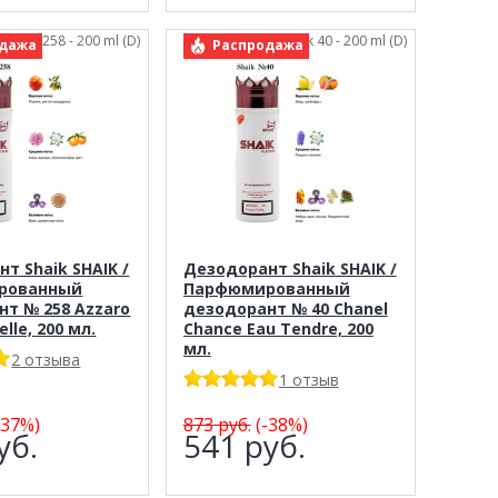
: Shaik 258 - 200 ml (D)
арт.: Shaik 40 - 200 ml (D)
дажа
Распродажа
т Shaik SHAIK /
Дезодорант Shaik SHAIK /
рованный
Парфюмированный
т № 258 Azzaro
дезодорант № 40 Chanel
lle, 200 мл.
Chance Еаu Tendre, 200
мл.
2 отзыва
1 отзыв
-37%)
873
руб.
(-38%)
уб.
541
руб.