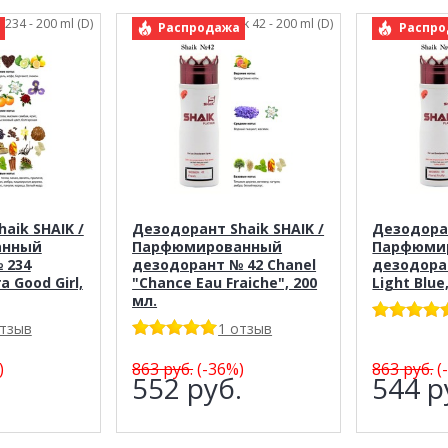
k 234 - 200 ml (D)
арт.: Shaik 42 - 200 ml (D)
арт
Распродажа
Распро
aik SHAIK /
Дезодорант Shaik SHAIK /
Дезодоран
анный
Парфюмированный
Парфюми
 234
дезодорант № 42 Chanel
дезодора
a Good Girl,
"Chance Eau Fraiche", 200
Light Blue
мл.
отзыв
1 отзыв
)
863
руб.
(-36%)
863
руб.
(
.
552
руб.
544
р