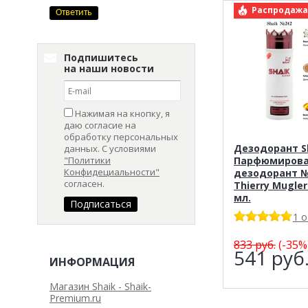
арт.: Shai
Распродажа
Подпишитесь
на наши новости
Нажимая на кнопку, я
даю согласие на
обработку персональных
Дезодорант Sh
данных. С условиями
"Политики
Парфюмиров
Конфидециальности"
дезодорант №
согласен.
Thierry Mugler 
мл.
1 
833
руб.
(-35%
541
руб
ИНФОРМАЦИЯ
Магазин Shaik - Shaik-
Premium.ru