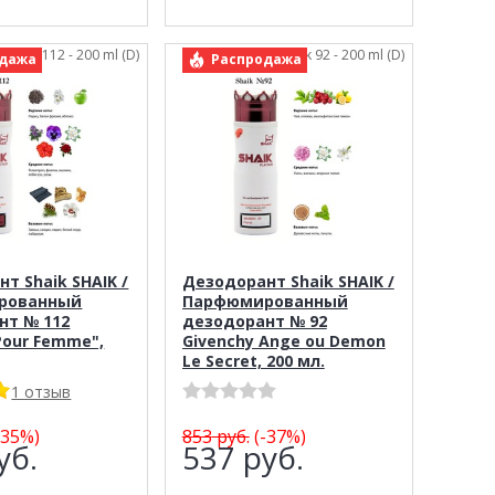
: Shaik 112 - 200 ml (D)
арт.: Shaik 92 - 200 ml (D)
дажа
Распродажа
т Shaik SHAIK /
Дезодорант Shaik SHAIK /
рованный
Парфюмированный
нт № 112
дезодорант № 92
Pour Femme",
Givenchy Ange ou Demon
Le Secret, 200 мл.
1 отзыв
-35%)
853
руб.
(-37%)
уб.
537
руб.