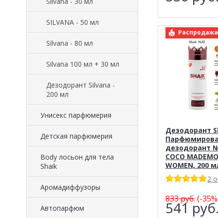
Silvana - 30 мл
SILVANA - 50 мл
арт.: Sha
Распродажа
Silvana - 80 мл
Silvana 100 мл + 30 мл
Дезодорант Silvana -
200 мл
Унисекс парфюмерия
Дезодорант Sh
Детская парфюмерия
Парфюмиров
дезодорант №
COCO MADEMOI
Body лосьон для тела
WOMEN, 200 м
Shaik
2 
Аромадиффузоры
833
руб.
(-35%
541
руб
Автопарфюм