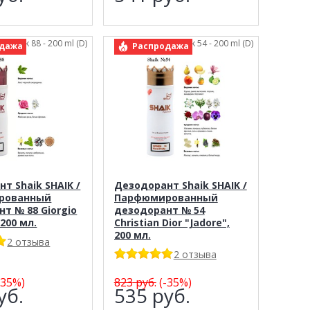
.: Shaik 88 - 200 ml (D)
арт.: Shaik 54 - 200 ml (D)
дажа
Распродажа
т Shaik SHAIK /
Дезодорант Shaik SHAIK /
рованный
Парфюмированный
т № 88 Giorgio
дезодорант № 54
 200 мл.
Christian Dior "Jadore",
200 мл.
2 отзыва
2 отзыва
-35%)
823
руб.
(-35%)
уб.
535
руб.