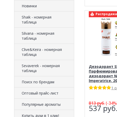
Новинки
арт.: Sha
Распродажа
Shaik - номерная
таблица
Silvana - номерная
таблица
Clive&Keira - номерная
таблица
Sevaverek - номерная
Дезодорант Sh
таблица
Парфюмиров
дезодорант № 
lmperatrice, 2
Поиск по брендам
1 
Оптовый прайс-лист
813
руб.
(-34%
Популярные ароматы
537
руб
Купить духи в 1 клик!