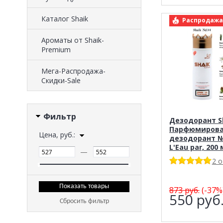
Каталог Shaik
арт.: Shai
Распродажа
Ароматы от Shaik-
Premium
Мега-Распродажа-
Скидки-Sale
Фильтр
Дезодорант Sh
Парфюмиров
Цена, руб.:
дезодорант №
L'Eau par, 200 
—
2 
873
руб.
(-37%
550
руб
Сбросить фильтр