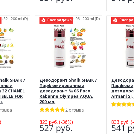
ik 32 - 200 ml (D)
арт.: Shaik 06 - 200 ml (D)
арт
Распродажа
Распро
aik SHAIK /
Дезодорант Shaik SHAIK /
Дезодоран
анный
Парфюмированный
Парфюми
 32 CHANEL
дезодорант № 06 Paco
дезодоран
SELLE FOR
Rabanne Olympea AQUA,
Armani Si,
л.
200 мл.
отзыва
2 отзыва
)
823
руб.
(-36%)
833
руб.
(
.
527
руб.
541
р