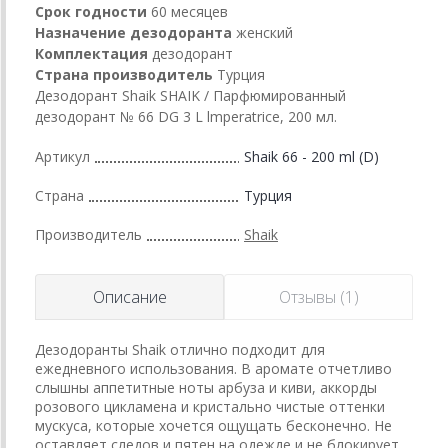
Срок годности
60 месяцев
Назначение дезодоранта
женский
Комплектация
дезодорант
Страна производитель
Турция
Дезодорант Shaik SHAIK / Парфюмированный
дезодорант № 66 DG 3 L lmperatrice, 200 мл.
Артикул
Shaik 66 - 200 ml (D)
Страна
Турция
Производитель
Shaik
Описание
Отзывы (1)
Дезодоранты Shaik отлично подходит для
ежедневного использования. В аромате отчетливо
слышны аппетитные ноты арбуза и киви, аккорды
розового цикламена и кристально чистые оттенки
мускуса, которые хочется ощущать бесконечно. Не
оставляет следов и пятен на одежде и не блокирует