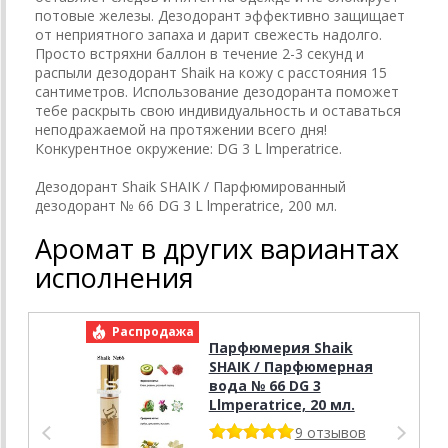
потовые железы. Дезодорант эффективно защищает
от неприятного запаха и дарит свежесть надолго.
Просто встряхни баллон в течение 2-3 секунд и
распыли дезодорант Shaik на кожу с расстояния 15
сантиметров. Использование дезодоранта поможет
тебе раскрыть свою индивидуальность и оставаться
неподражаемой на протяжении всего дня!
Конкурентное окружение: DG 3 L lmperatrice.
Дезодорант Shaik SHAIK / Парфюмированный
дезодорант № 66 DG 3 L lmperatrice, 200 мл.
Аромат в других вариантах
исполнения
Распродажа
Р
Парфюмерия Shaik
SHAIK / Парфюмерная
вода № 66 DG 3
Llmperatrice, 20 мл.
9 отзывов