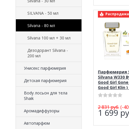
Silvana - 30 мл
SILVANA - 50 мл
арт.: S
Распродажа
Silvana - 80 мл
Silvana 100 мл + 30 мл
Дезодорант Silvana -
200 мл
Унисекс парфюмерия
Парфюмерия S
Silvana W330 By
Детская парфюмерия
Good Girl Gone
Good Girl Klin 
Body лосьон для тела
Shaik
2 831
руб.
(-40
1 699
ру
Аромадиффузоры
Автопарфюм