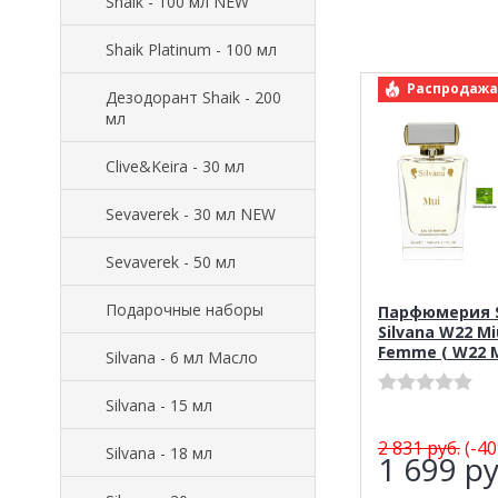
Shaik - 100 мл NEW
Shaik Platinum - 100 мл
арт.: Si
Распродажа
Дезодорант Shaik - 200
мл
Clive&Keira - 30 мл
Sevaverek - 30 мл NEW
Sevaverek - 50 мл
Подарочные наборы
Парфюмерия S
Silvana W22 Mi
Femme ( W22 M
Silvana - 6 мл Масло
Silvana - 15 мл
2 831
руб.
(-40
Silvana - 18 мл
1 699
ру