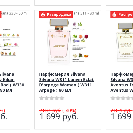
ilvana 330 - 80 ml
арт.: Silvana 311 - 80 ml
а
Распродажа
Распро
ilvana
Парфюмерия Silvana
Парфюмер
 Kilian
Silvana W311 Lanvin Eclat
Silvana W
 Bad ( W330
D'arpege Women ( W311
Aventus f
) 80 мл
Arpege ) 80 мл
Aventus W
%)
2 831
руб.
(-40%)
2 831
руб.
б.
1 699
руб.
1 69