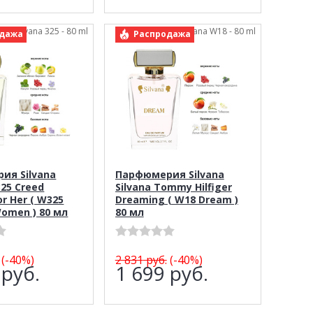
рт.: Silvana 325 - 80 ml
арт.: Silvana W18 - 80 ml
дажа
Распродажа
ия Silvana
Парфюмерия Silvana
325 Creed
Silvana Tommy Hilfiger
or Her ( W325
Dreaming ( W18 Dream )
omen ) 80 мл
80 мл
(-40%)
2 831
руб.
(-40%)
9
руб.
1 699
руб.