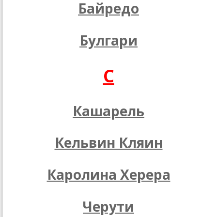
Байредо
Булгари
C
Кашарель
Кельвин Кляин
Каролина Херера
Черути