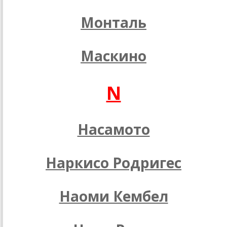
Монталь
Маскино
N
Насамото
Наркисо Родригес
Наоми Кембел