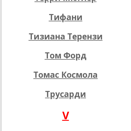
Тифани
Тизиана Терензи
Том Форд
Томас Космола
Трусарди
V