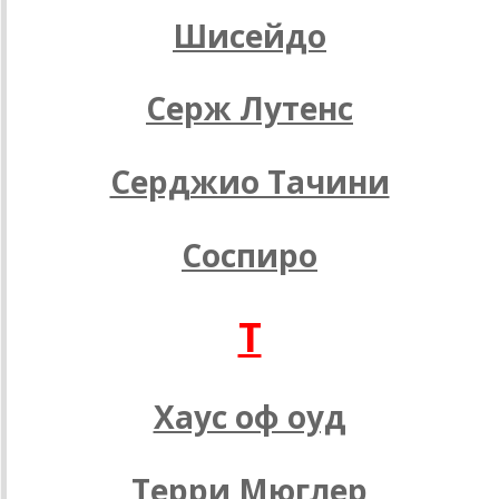
Шисейдо
Серж Лутенс
Серджио Тачини
Соспиро
T
Хаус оф оуд
Терри Мюглер