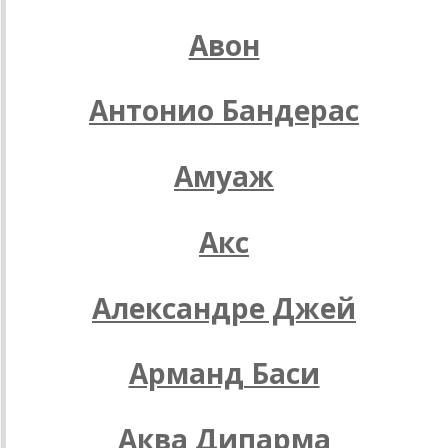
Авон
Антонио Бандерас
Амуаж
Акс
Александре Джей
Арманд Баси
Аква Дипарма