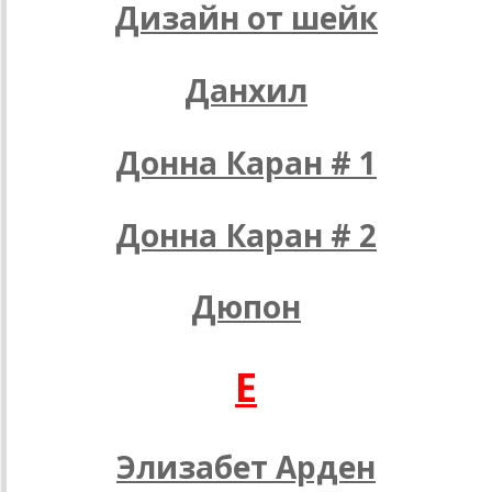
Дизайн от шейк
Данхил
Донна Каран # 1
Донна Каран # 2
Дюпон
E
Элизабет Арден