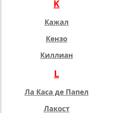
K
Кажал
Кензо
Киллиан
L
Ла Каса де Папел
Лакост