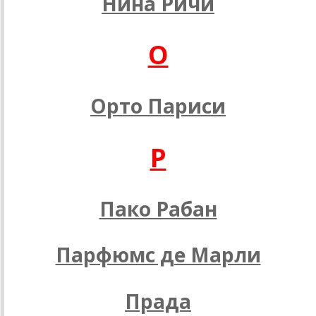
Нина Ричи
O
Орто Париси
P
Пако Рабан
Парфюмс де Марли
Прада