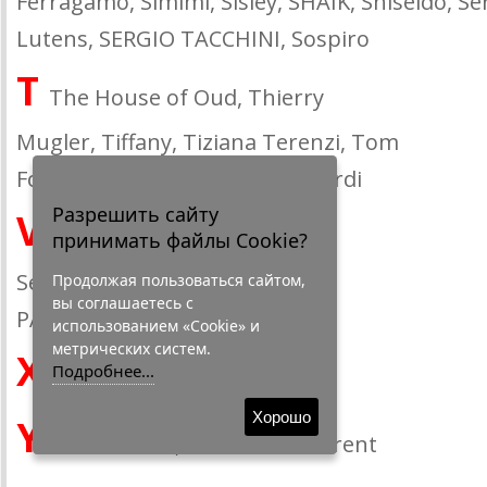
Ferragamo, Simimi, Sisley, SHAIK, Shiseido, Se
Lutens, SERGIO TACCHINI, Sospiro
T
The House of Oud, Thierry
Mugler, Tiffany, Tiziana Terenzi, Tom
Ford, Thomas Kosmala, Trussardi
Разрешить сайту
V
Valentino, Vanille, Victoria`s
принимать файлы Cookie?
Secret, VILHELM
Продолжая пользоваться сайтом,
вы соглашаетесь с
PARFUMERIE, Versace, Vertus
использованием «Cookie» и
метрических систем.
X
Подробнее...
Xerjoff
Хорошо
Y
Yves Roches, Yves Saint Laurent