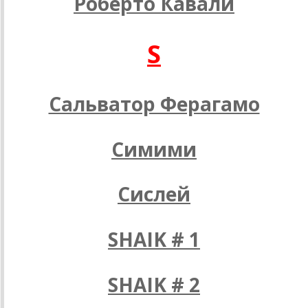
Роберто Кавали
S
Сальватор Ферагамо
Симими
Сислей
SHAIK # 1
SHAIK # 2