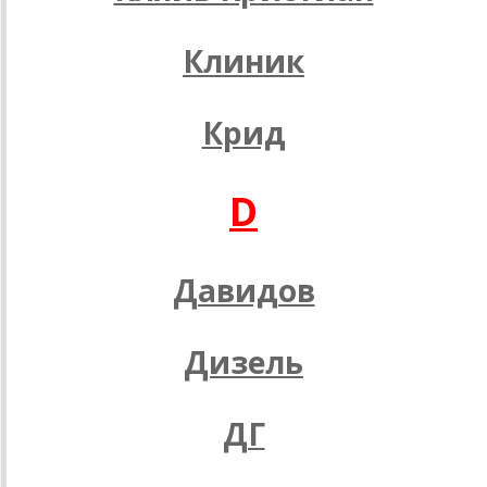
Клиник
Крид
D
Давидов
Дизель
ДГ