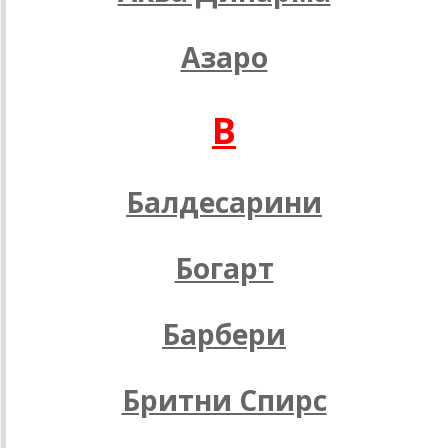
Азаро
B
Балдесарини
Богарт
Барбери
Бритни Спирс