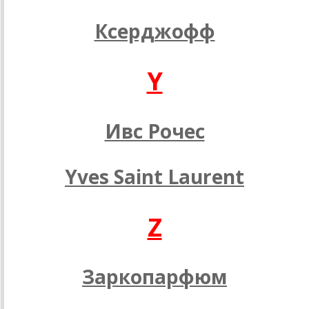
Ксерджофф
Y
Ивс Рочес
Yves Saint Laurent
Z
Заркопарфюм