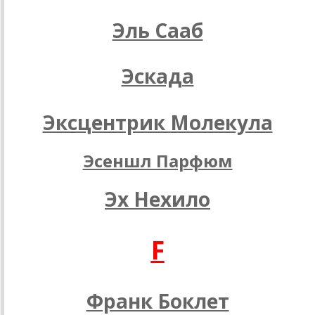
Эль Сааб
Эскада
Эксцентрик Молекула
Эсеншл Парфюм
Эх Нехило
F
Франк Боклет