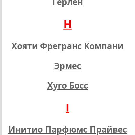
Герлен
H
Хояти Фрегранс Компани
Эрмес
Хуго Босс
I
Инитио Парфюмс Прайвес