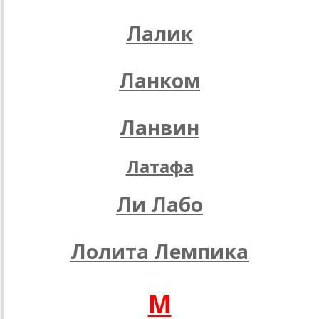
Лалик
Ланком
Ланвин
Латафа
Ли Лабо
Лолита Лемпика
M