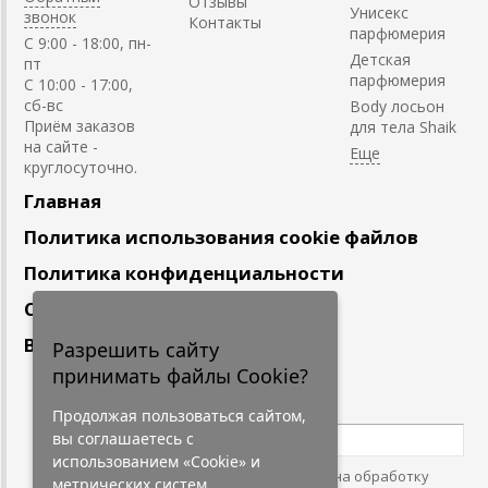
Отзывы
Унисекс
звонок
Контакты
парфюмерия
C 9:00 - 18:00, пн-
Детская
пт
парфюмерия
С 10:00 - 17:00,
сб-вс
Body лосьон
Приём заказов
для тела Shaik
на сайте -
круглосуточно.
Главная
Политика использования cookie файлов
Политика конфиденциальности
Сотрудничество
Вакансии
Разрешить сайту
принимать файлы Cookie?
Подпишитесь
на наши новости
Продолжая пользоваться сайтом,
вы соглашаетесь с
использованием «Cookie» и
Нажимая на кнопку, я даю согласие на обработку
метрических систем.