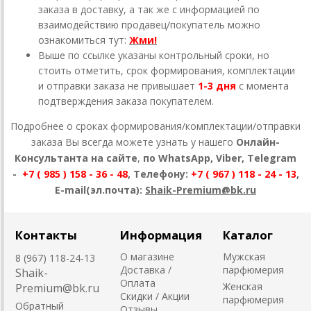
заказа в доставку, а так же с информацией по
взаимодействию продавец/покупатель можно
ознакомиться тут:
Жми!
Выше по ссылке указаны контрольный сроки, но
стоить отметить, срок формирования, комплектации
и отправки заказа не привышает
1-3 дня
с момента
подтверждения заказа покупателем.
Подробнее о сроках формирования/комплектации/отправки
заказа Вы всегда можете узнать у нашего
Онлайн-
Консультанта на сайте
,
по WhatsApp, Viber, Telegram
-
+7 ( 985 ) 158 - 36 - 48
, Телефону:
+7 ( 967 ) 118 - 24 - 13
,
E-mail(эл.почта):
Shaik-Premium@bk.ru
Контакты
Информация
Каталог
О магазине
Мужская
8 (967) 118-24-13
Доставка /
парфюмерия
Shaik-
Оплата
Женская
Premium@bk.ru
Скидки / Акции
парфюмерия
Обратный
Отзывы