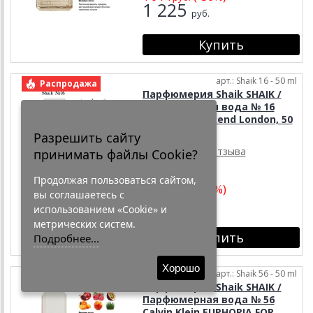
1 225
руб.
арт.: Shaik 16 - 50 ml
Распродажа
Парфюмерия Shaik SHAIK /
Парфюмерная вода № 16
Burberry Weekend London, 50
мл.
Разрешить сайту
4 отзыва
принимать файлы Cookie?
Парфюмерия
Продолжая пользоваться сайтом,
1 863
(-34%)
руб.
вы соглашаетесь с
1 230
руб.
использованием «Cookie» и
метрических систем.
Подробнее...
Хорошо
арт.: Shaik 56 - 50 ml
Распродажа
Парфюмерия Shaik SHAIK /
Парфюмерная вода № 56
Calvin Klein EUPHORIA FOR