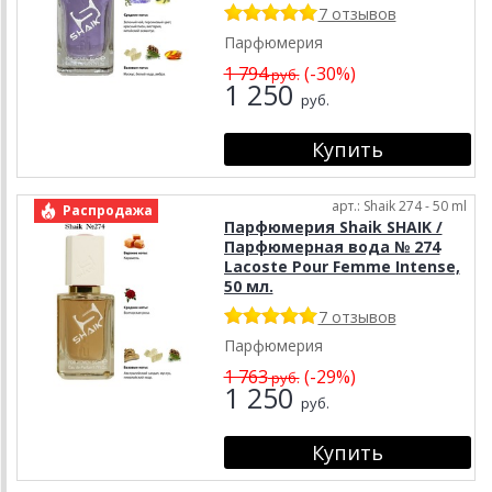
7 отзывов
Парфюмерия
1 794
(-30%)
руб.
1 250
руб.
арт.: Shaik 274 - 50 ml
Распродажа
Парфюмерия Shaik SHAIK /
Парфюмерная вода № 274
Lacoste Pour Femme Intense,
50 мл.
7 отзывов
Парфюмерия
1 763
(-29%)
руб.
1 250
руб.