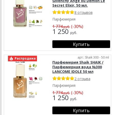
Givenchy Ange ou Demon Le
Secret Elixir, 50 мл.
8 отзывов
Парфюмерия
1 774
(-30%)
руб.
1 250
руб.
арт.: Shaik 300 - 50 ml
Распродажа
Парфюмерия Shaik SHAIK /
Парфюмерная вода №300
LANCOME IDOLE 50 мл
2 отзыва
Парфюмерия
1 774
(-30%)
руб.
1 250
руб.