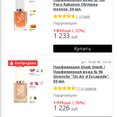
Paco Rabanne Olympea
Intense, 50 мл.
1 отзыв
Парфюмерия
1 813
(-32%)
руб.
1 233
руб.
арт.: Shaik 96 - 50 ml
Распродажа
Парфюмерия Shaik SHAIK /
Парфюмерная вода № 96
Givenchy "Un Air d Escapade",
50 мл.
11 отзывов
Парфюмерия
1 915
(-36%)
руб.
1 226
руб.