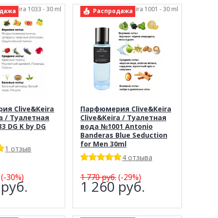
live&Keira 1033 - 30 ml
арт.: Clive&Keira 1001 - 30 ml
дажа
Распродажа
ия Clive&Keira
Парфюмерия Clive&Keira
ra / Туалетная
Clive&Keira / Туалетная
3 DG K by DG
вода №1001 Antonio
Banderas Blue Seduction
for Men 30ml
1 отзыв
4 отзыва
(-30%)
1 770
руб.
(-29%)
0
руб.
1 260
руб.