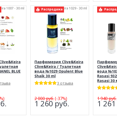
eira 1007 - 30 ml
арт.: Clive&Keira 1029 - 30 ml
арт.: C
Распродажа
Распро
live&Keira
Парфюмерия Clive&Keira
Парфюмер
Туалетная
Clive&Keira / Туалетная
Clive&Kei
HANEL BLUE
вода №1029 Opulent Blue
вода №103
Shaik 30 ml
Rasasi 932
Rasasi 30
отзыва
3 отзыва
%)
2 000
руб.
(-37%)
1 940
руб.
б.
1 260
руб.
1 26