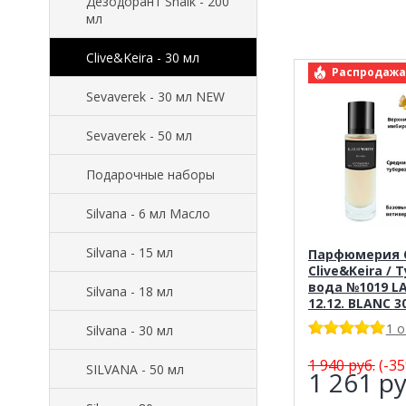
Дезодорант Shaik - 200
мл
Clive&Keira - 30 мл
арт.: Clive&K
Распродажа
Sevaverek - 30 мл NEW
Sevaverek - 50 мл
Подарочные наборы
Silvana - 6 мл Масло
Silvana - 15 мл
Парфюмерия C
Clive&Keira / 
вода №1019 L
Silvana - 18 мл
12.12. BLANC 3
1 
Silvana - 30 мл
1 940
руб.
(-35
SILVANA - 50 мл
1 261
ру