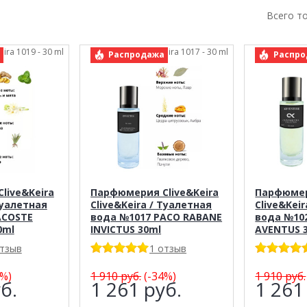
Всего т
eira 1019 - 30 ml
арт.: Clive&Keira 1017 - 30 ml
арт.: C
Распродажа
Распро
live&Keira
Парфюмерия Clive&Keira
Парфюмер
Туалетная
Clive&Keira / Туалетная
Clive&Kei
ACOSTE
вода №1017 PACO RABANE
вода №10
0ml
INVICTUS 30ml
AVENTUS 
отзыв
1 отзыв
%)
1 910
руб.
(-34%)
1 910
руб.
б.
1 261
руб.
1 26