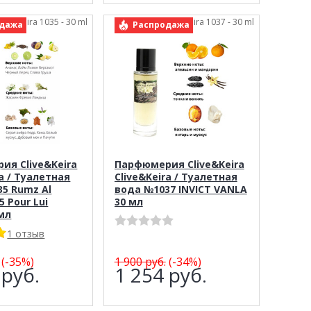
live&Keira 1035 - 30 ml
арт.: Clive&Keira 1037 - 30 ml
дажа
Распродажа
ия Clive&Keira
Парфюмерия Clive&Keira
ra / Туалетная
Clive&Keira / Туалетная
5 Rumz Al
вода №1037 INVICT VANLA
5 Pour Lui
30 мл
 мл
1 отзыв
(-35%)
1 900
руб.
(-34%)
1
руб.
1 254
руб.