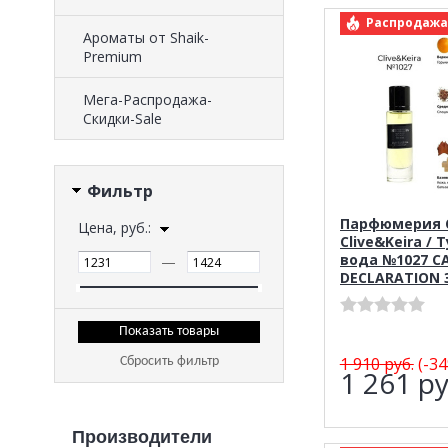
арт.: Clive&K
Распродажа
Ароматы от Shaik-
Premium
Мега-Распродажа-
Скидки-Sale
Фильтр
Парфюмерия C
Цена, руб.:
Clive&Keira / 
вода №1027 C
—
DECLARATION 
1 910
руб.
(-34
Сбросить фильтр
1 261
ру
Производители