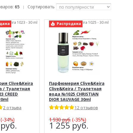
оваров:
65
Сортировать
|
live&Keira 1023 - 30 ml
арт.: Clive&Keira 1025 - 30 ml
дажа
Распродажа
ия Clive&Keira
Парфюмерия Clive&Keira
ra / Туалетная
Clive&Keira / Туалетная
23 CREED
вода №1025 CHRISTIAN
30ml
DIOR SAUVAGE 30ml
2 отзыва
12 отзывов
(-34%)
1 930
руб.
(-35%)
1
руб.
1 255
руб.