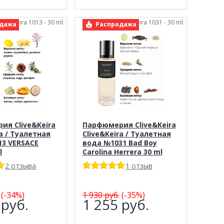
live&Keira 1013 - 30 ml
арт.: Clive&Keira 1031 - 30 ml
дажа
Распродажа
ия Clive&Keira
Парфюмерия Clive&Keira
ra / Туалетная
Clive&Keira / Туалетная
13 VERSACE
вода №1031 Bad Boy
l
Carolina Herrera 30 ml
2 отзыва
1 отзыв
(-34%)
1 930
руб.
(-35%)
4
руб.
1 255
руб.