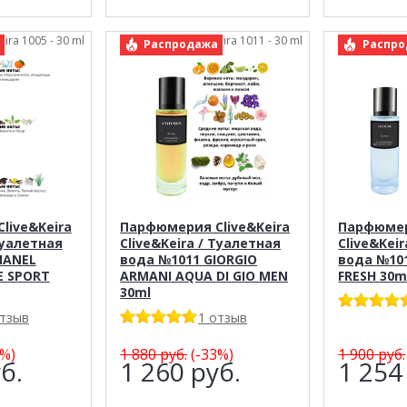
eira 1005 - 30 ml
арт.: Clive&Keira 1011 - 30 ml
арт.: C
Распродажа
Распро
live&Keira
Парфюмерия Clive&Keira
Парфюмер
Туалетная
Clive&Keira / Туалетная
Clive&Kei
HANEL
вода №1011 GIORGIO
вода №10
E SPORT
ARMANI AQUA DI GIO MEN
FRESH 30m
30ml
отзыв
1 отзыв
%)
1 880
руб.
(-33%)
1 900
руб.
б.
1 260
руб.
1 25