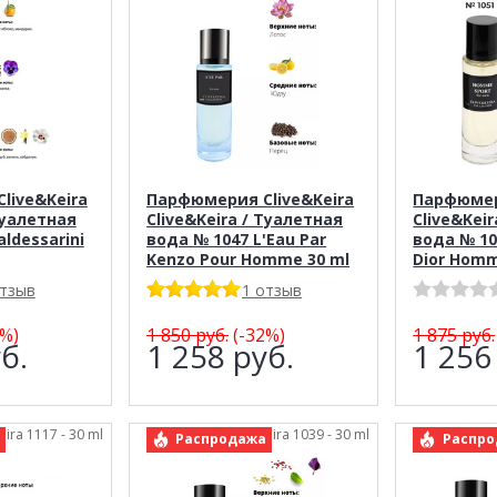
live&Keira
Парфюмерия Clive&Keira
Парфюмер
Туалетная
Clive&Keira / Туалетная
Clive&Kei
ldessarini
вода № 1047 L'Eau Par
вода № 10
Kenzo Pour Homme 30 ml
Dior Homm
отзыв
1 отзыв
%)
1 850
руб.
(-32%)
1 875
руб.
б.
1 258
руб.
1 25
eira 1117 - 30 ml
арт.: Clive&Keira 1039 - 30 ml
арт.: C
Распродажа
Распро