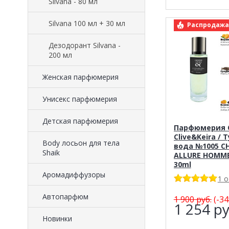
Silvana - 80 мл
Silvana 100 мл + 30 мл
арт.: Clive&K
Распродажа
Дезодорант Silvana -
200 мл
Женская парфюмерия
Унисекс парфюмерия
Детская парфюмерия
Парфюмерия C
Clive&Keira / 
Body лосьон для тела
вода №1005 C
Shaik
ALLURE HOMM
30ml
Аромадиффузоры
1 
Автопарфюм
1 900
руб.
(-34
1 254
ру
Новинки