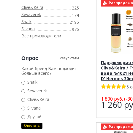
арт.: Clive&K
Распродажа
Clive&Keira
225
Sevaverek
174
Shaik
2195
Silvana
976
Все производители
Опрос
Результаты
Парфюмерия C
Clive&Keira / 
Какой бренд Вам подходит
больше всего?
вода №1021 H
D' Hermes 30m
Shaik
5 
Sevaverek
1 800
руб.
(-30
Clive&Keira
1 260
ру
Silvana
Другой
арт.: Clive&K
Распродажа