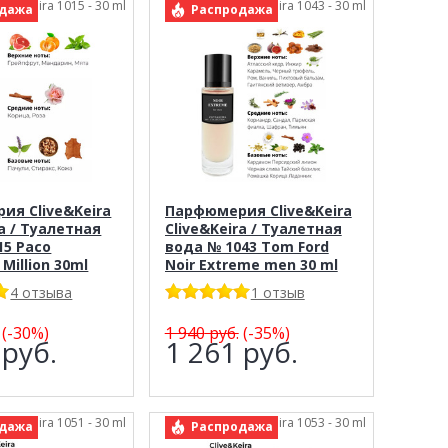
live&Keira 1015 - 30 ml
арт.: Clive&Keira 1043 - 30 ml
дажа
Распродажа
ия Clive&Keira
Парфюмерия Clive&Keira
ra / Туалетная
Clive&Keira / Туалетная
15 Paco
вода № 1043 Tom Ford
Million 30ml
Noir Extreme men 30 ml
4 отзыва
1 отзыв
(-30%)
1 940
руб.
(-35%)
0
руб.
1 261
руб.
live&Keira 1051 - 30 ml
арт.: Clive&Keira 1053 - 30 ml
дажа
Распродажа