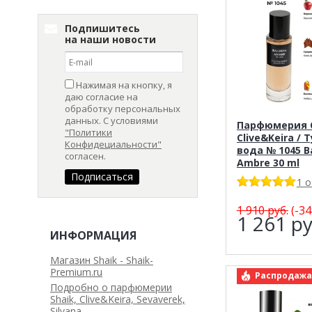
Подпишитесь
на наши новости
Нажимая на кнопку, я
даю согласие на
обработку персональных
данных. С условиями
Парфюмерия C
"Политики
Clive&Keira / 
Конфидециальности"
вода № 1045 Ba
согласен.
Ambre 30 ml
1 
1 910
руб.
(-34
1 261
ру
ИНФОРМАЦИЯ
Магазин Shaik - Shaik-
Premium.ru
арт.: Clive&K
Распродажа
Подробно о парфюмерии
Shaik, Clive&Keira, Sevaverek,
Silvana.