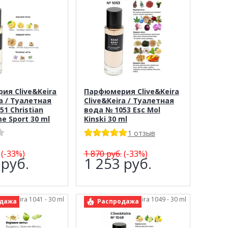
ия Clive&Keira
Парфюмерия Clive&Keira
ra / Туалетная
Clive&Keira / Туалетная
51 Christian
вода № 1053 Esc Mol
e Sport 30 ml
Kinski 30 ml
1 отзыв
(-33%)
1 870
руб.
(-33%)
6
руб.
1 253
руб.
live&Keira 1041 - 30 ml
арт.: Clive&Keira 1049 - 30 ml
дажа
Распродажа