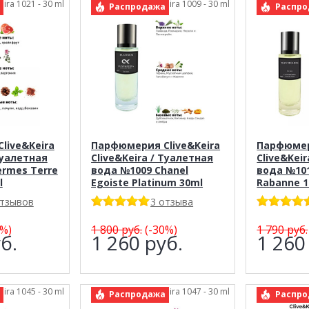
eira 1021 - 30 ml
арт.: Clive&Keira 1009 - 30 ml
арт.: C
Распродажа
Распро
live&Keira
Парфюмерия Clive&Keira
Парфюмер
Туалетная
Clive&Keira / Туалетная
Clive&Kei
ermes Terre
вода №1009 Chanel
вода №10
l
Egoiste Platinum 30ml
Rabanne 1 
отзывов
3 отзыва
%)
1 800
руб.
(-30%)
1 790
руб.
б.
1 260
руб.
1 26
eira 1045 - 30 ml
арт.: Clive&Keira 1047 - 30 ml
арт.: C
Распродажа
Распро