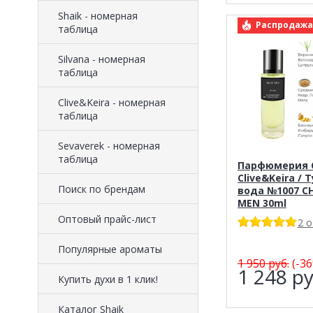
Shaik - номерная
арт.: Clive&K
Распродажа
таблица
Silvana - номерная
таблица
Clive&Keira - номерная
таблица
Sevaverek - номерная
таблица
Парфюмерия C
Clive&Keira / 
Поиск по брендам
вода №1007 C
MEN 30ml
Оптовый прайс-лист
2 
Популярные ароматы
1 950
руб.
(-36
1 248
ру
Купить духи в 1 клик!
Каталог Shaik