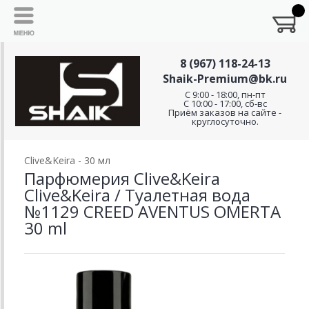
8 (967) 118-24-13
Shaik-Premium@bk.ru
C 9:00 - 18:00, пн-пт
С 10:00 - 17:00, сб-вс
Приём заказов на сайте -
круглосуточно.
Clive&Keira - 30 мл
Парфюмерия Clive&Keira
Clive&Keira / Туалетная вода
№1129 CREED AVENTUS OMERTA
30 ml