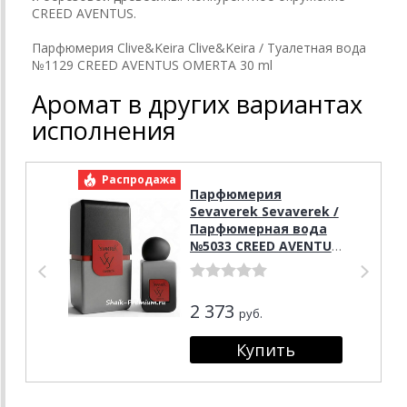
CREED AVENTUS.
Парфюмерия Clive&Keira Clive&Keira / Туалетная вода
№1129 CREED AVENTUS OMERTA 30 ml
Аромат в других вариантах
исполнения
Распродажа
Р
Парфюмерия
Sevaverek Sevaverek /
Парфюмерная вода
№5033 CREED AVENTUS
OMERTA 50 мл
2 373
руб.