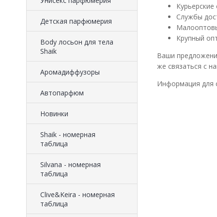
Унисекс парфюмерия
Курьерские 
Службы дост
Детская парфюмерия
Малооптовы
Крупный опт
Body лосьон для тела
Shaik
Ваши предложения
же связаться с н
Аромадиффузоры
Информация для с
Автопарфюм
Новинки
Shaik - номерная
таблица
Silvana - номерная
таблица
Clive&Keira - номерная
таблица