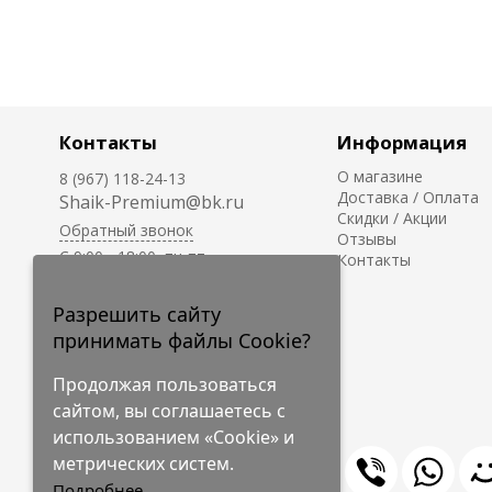
Контакты
Информация
О магазине
8 (967) 118-24-13
Доставка / Оплата
Shaik-Premium@bk.ru
Скидки / Акции
Обратный звонок
Отзывы
C 9:00 - 18:00, пн-пт
Контакты
С 10:00 - 17:00, сб-вс
Приём заказов на сайте -
Разрешить сайту
круглосуточно.
принимать файлы Cookie?
Продолжая пользоваться
сайтом, вы соглашаетесь с
использованием «Cookie» и
метрических систем.
Подробнее...