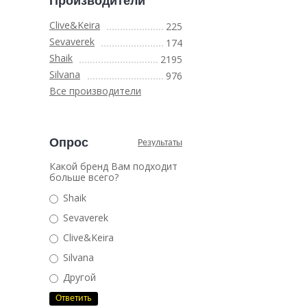
Производители
Clive&Keira
225
Sevaverek
174
Shaik
2195
Silvana
976
Все производители
Опрос
Результаты
Какой бренд Вам подходит
больше всего?
Shaik
Sevaverek
Clive&Keira
Silvana
Другой