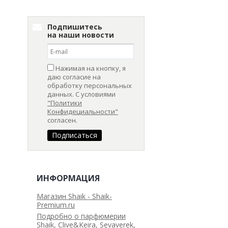
Подпишитесь
на наши новости
Нажимая на кнопку, я
даю согласие на
обработку персональных
данных. С условиями
"Политики
Конфидециальности"
согласен.
ИНФОРМАЦИЯ
Магазин Shaik - Shaik-
Premium.ru
Подробно о парфюмерии
Shaik, Clive&Keira, Sevaverek,