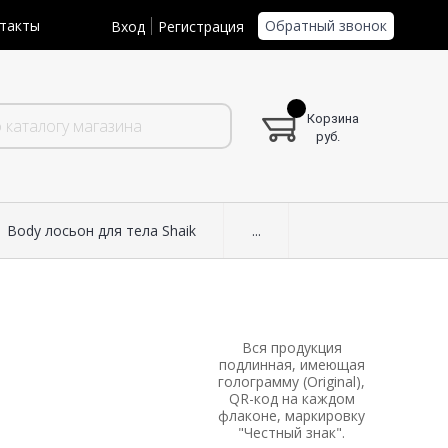
Обратный звонок
такты
Вход
Регистрация
Корзина
руб.
Body лосьон для тела Shaik
...
Вся продукция
подлинная, имеющая
голограмму (Original),
QR-код на каждом
флаконе, маркировку
"Честный знак".