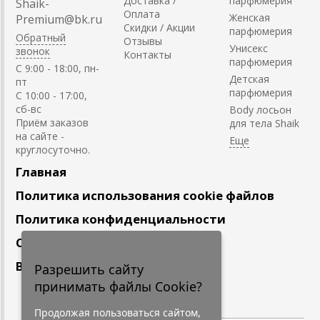
Доставка /
парфюмерия
Shaik-
Оплата
Женская
Premium@bk.ru
Скидки / Акции
парфюмерия
Обратный
Отзывы
Унисекс
звонок
Контакты
парфюмерия
C 9:00 - 18:00, пн-
Детская
пт
парфюмерия
С 10:00 - 17:00,
сб-вс
Body лосьон
Приём заказов
для тела Shaik
на сайте -
круглосуточно.
Главная
Политика использования cookie файлов
Политика конфиденциальности
Сотрудничество
Вакансии
Разрешить сайту
принимать файлы Cookie?
Подпишитесь
на наши новости
Продолжая пользоваться сайтом,