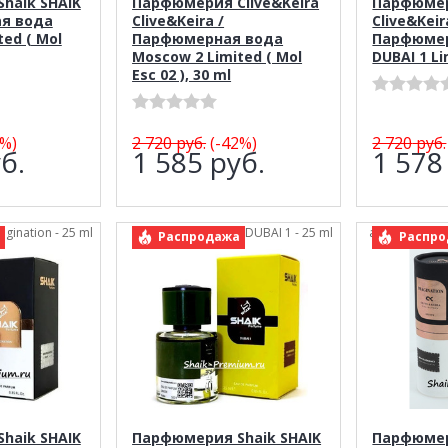
haik SHAIK
Парфюмерия Clive&Keira
Парфюмер
я вода
Clive&Keira /
Clive&Keir
ed ( Mol
Парфюмерная вода
Парфюмер
Moscow 2 Limited ( Mol
DUBAI 1 Li
Esc 02 ), 30 ml
%)
2 720
руб.
(-42%)
2 720
руб.
б.
1 585
руб.
1 57
magination - 25 ml
арт.: Shaik DUBAI 1 - 25 ml
арт.: Clive&Ke
Распродажа
Распро
haik SHAIK
Парфюмерия Shaik SHAIK
Парфюмер