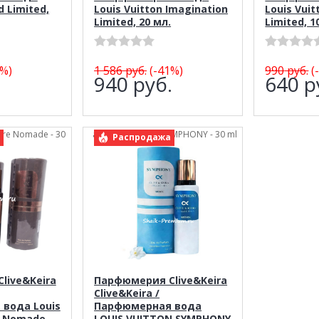
d Limited,
Louis Vuitton Imagination
Louis Vuit
Limited, 20 мл.
Limited, 1
%)
1 586
руб.
(-41%)
990
руб.
(
.
940
руб.
640
р
bre Nomade - 30
арт.: Clive&Keira SYMPHONY - 30 ml
Распродажа
live&Keira
Парфюмерия Clive&Keira
Clive&Keira /
вода Louis
Парфюмерная вода
e Nomade
LOUIS VUITTON SYMPHONY