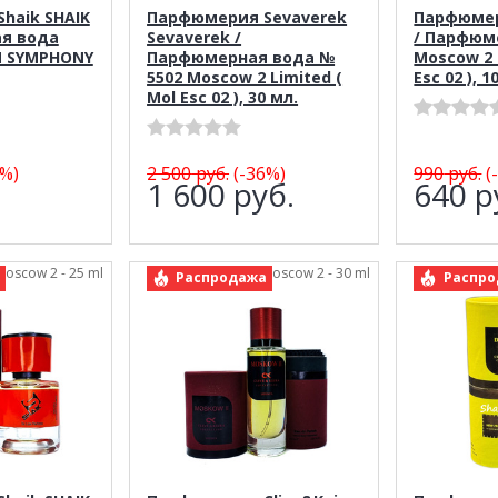
haik SHAIK
Парфюмерия Sevaverek
Парфюмер
я вода
Sevaverek /
/ Парфюм
N SYMPHONY
Парфюмерная вода №
Moscow 2 
5502 Moscow 2 Limited (
Esc 02 ), 1
Mol Esc 02 ), 30 мл.
%)
2 500
руб.
(-36%)
990
руб.
(
.
1 600
руб.
640
р
 Moscow 2 - 25 ml
арт.: Clive&Keira Moscow 2 - 30 ml
арт.: Cliv
Распродажа
Распро