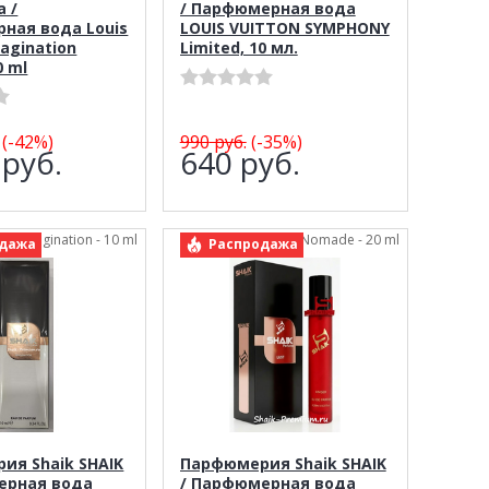
a /
/ Парфюмерная вода
ная вода Louis
LOUIS VUITTON SYMPHONY
magination
Limited, 10 мл.
0 ml
(-42%)
990
руб.
(-35%)
8
руб.
640
руб.
haik Imagination - 10 ml
арт.: Shaik Ombre Nomade - 20 ml
дажа
Распродажа
ия Shaik SHAIK
Парфюмерия Shaik SHAIK
ерная вода
/ Парфюмерная вода