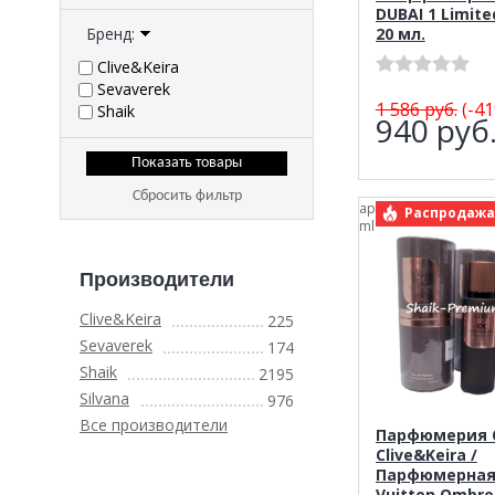
DUBAI 1 Limite
Бренд:
20 мл.
Clive&Keira
Sevaverek
1 586
руб.
(-41
Shaik
940
руб
Сбросить фильтр
арт.: Clive&Keira Om
Распродажа
ml
Производители
Clive&Keira
225
Sevaverek
174
Shaik
2195
Silvana
976
Все производители
Парфюмерия C
Clive&Keira /
Парфюмерная 
Vuitton Ombr