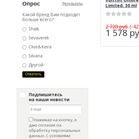
Опрос
Результаты
Limited, 30 ml
Какой бренд Вам подходит
больше всего?
2 720
руб.
(-42
Shaik
1 578
ру
Sevaverek
Clive&Keira
Silvana
Другой
Подпишитесь
на наши новости
Нажимая на кнопку, я
даю согласие на
обработку персональных
данных. С условиями