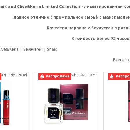
haik and
Clive&Keira
Limited Collection - лимитированная ко
Главное отличие ( премиальное сырьё с максимальн
Качество наравне с Sevaverek в разн
Стойкость более 72 часов
live&Keira
|
Sevaverek
|
Shaik
Всего т
SYMPHONY - 20 ml
арт.: Sevaverek 5502 - 30 ml
арт.:
Распродажа
Распро