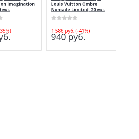
ton Imagination
Louis Vuitton Ombre
0 мл.
Nomade Limited, 20 мл.
-35%)
1 586
руб.
(-41%)
уб.
940
руб.