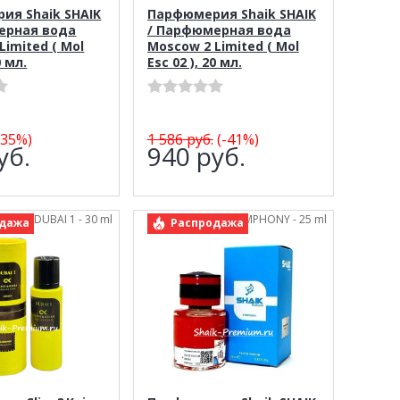
ия Shaik SHAIK
Парфюмерия Shaik SHAIK
ерная вода
/ Парфюмерная вода
Limited ( Mol
Moscow 2 Limited ( Mol
0 мл.
Esc 02 ), 20 мл.
-35%)
1 586
руб.
(-41%)
уб.
940
руб.
e&Keira DUBAI 1 - 30 ml
арт.: Shaik SYMPHONY - 25 ml
дажа
Распродажа