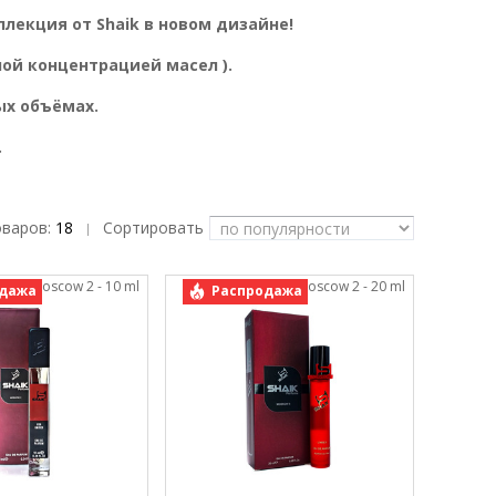
ллекция от Shaik в новом дизайне!
ой концентрацией масел ).
ых объёмах.
.
оваров:
18
Сортировать
|
 Shaik Moscow 2 - 10 ml
арт.: Shaik Moscow 2 - 20 ml
дажа
Распродажа