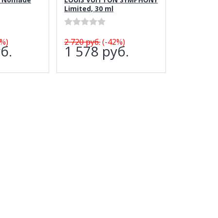
Limited, 30 ml
%)
2 720
руб.
(-42%)
б.
1 578
руб.