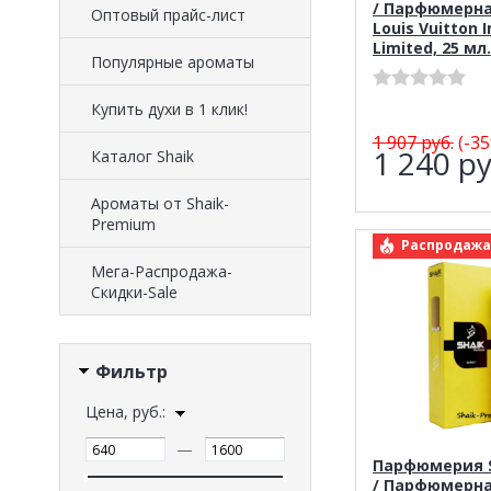
/ Парфюмерна
Оптовый прайс-лист
Louis Vuitton 
Limited, 25 мл.
Популярные ароматы
Купить духи в 1 клик!
1 907
руб.
(-35
1 240
ру
Каталог Shaik
Ароматы от Shaik-
Premium
арт.: Shai
Распродажа
Мега-Распродажа-
Скидки-Sale
Фильтр
Цена, руб.:
—
Парфюмерия S
/ Парфюмерна