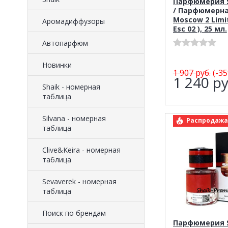
Парфюмерия S
/ Парфюмерна
Moscow 2 Limit
Аромадиффузоры
Esc 02 ), 25 мл.
Автопарфюм
Новинки
1 907
руб.
(-35
1 240
ру
Shaik - номерная
таблица
Silvana - номерная
арт.: Shaik I
Распродажа
таблица
Clive&Keira - номерная
таблица
Sevaverek - номерная
таблица
Поиск по брендам
Парфюмерия S