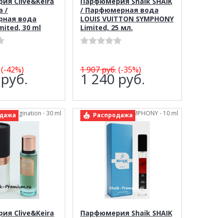
ия Clive&Keira
Парфюмерия Shaik SHAIK
a /
/ Парфюмерная вода
ная вода
LOUIS VUITTON SYMPHONY
mited, 30 ml
Limited, 25 мл.
(-42%)
1 907
руб.
(-35%)
8
руб.
1 240
руб.
ira Imagination - 30 ml
арт.: Shaik SYMPHONY - 10 ml
дажа
Распродажа
ия Clive&Keira
Парфюмерия Shaik SHAIK