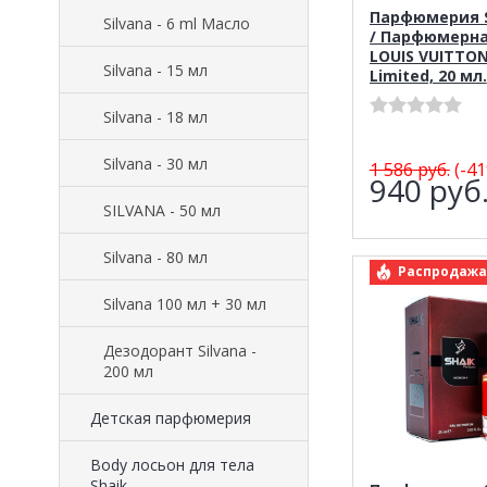
Парфюмерия S
Silvana - 6 ml Масло
/ Парфюмерна
LOUIS VUITTO
Silvana - 15 мл
Limited, 20 мл.
Silvana - 18 мл
Silvana - 30 мл
1 586
руб.
(-41
940
руб
SILVANA - 50 мл
Silvana - 80 мл
арт.: Shaik
Распродажа
Silvana 100 мл + 30 мл
Дезодорант Silvana -
200 мл
Детская парфюмерия
Body лосьон для тела
Shaik