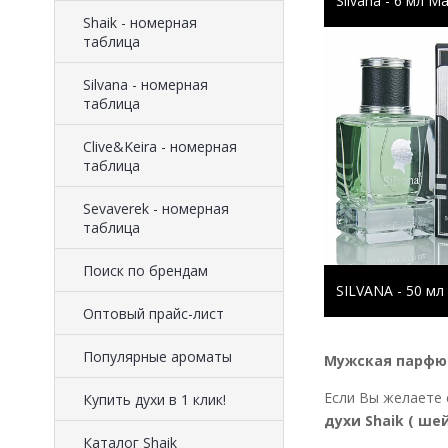
Silvana - 6 мл М
Shaik - номерная
таблица
Silvana - номерная
таблица
Clive&Keira - номерная
таблица
Sevaverek - номерная
таблица
Поиск по брендам
SILVANA - 50 мл
Оптовый прайс-лист
Популярные ароматы
Мужская парфюм
Если Вы желаете 
Купить духи в 1 клик!
духи Shaik ( шей
Каталог Shaik