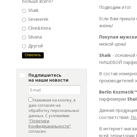
больше всего?
Подводим итог.
Shaik
Если Вам пришла
Sevaverek
жизнь!
Clive&Keira
Покупая мужские
Silvana
низкой цены!
Другой
Shaik
- основной
НИШЕВОЙ парфюм
В состав номерн
Подпишитесь
на наши новости
производителей э
Berlin Kozmetik
парфюмерии
Shai
Нажимая на кнопку, я
даю согласие на
Данная продукция
обработку персональных
данных. С условиями
соответствия.
По
"Политики
Конфидециальности"
В интернет-магаз
согласен.
всей территории 