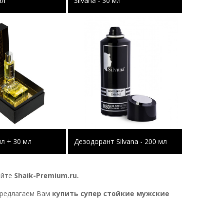
мл
Silvana - 30 мл
мл + 30 мл
Дезодорант Silvana - 200 мл
айте
Shaik-Premium.ru.
 предлагаем Вам
купить
супер стойкие
мужские