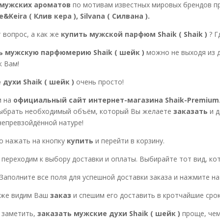
мужских ароматов
по мотивам известных мировых брендов пр
e&Keira ( Клив кера ), Silvana ( Силвана ).
 вопрос, а как же
купить мужской парфюм Shaik ( Shaik )
? Г
ь мужскую парфюмерию Shaik ( шейк )
можно не выходя из д
к Вам!
духи Shaik ( шейк )
очень просто!
и на
официальный сайт интернет-магазина Shaik-Premium.
выбрать необходимый объём, который Вы желаете
заказать
и д
епревзойдённой натуре!
о нажать на кнопку
купить
и перейти в корзину.
переходим к выбору доставки и оплаты. Выбирайте тот вид, к
 Заполните все поля для успешной доставки заказа и нажмите н
 уже видим Ваш
заказ
и спешим его доставить в кротчайшие срок
 заметить,
заказать мужские духи Shaik ( шейк )
проще, чем