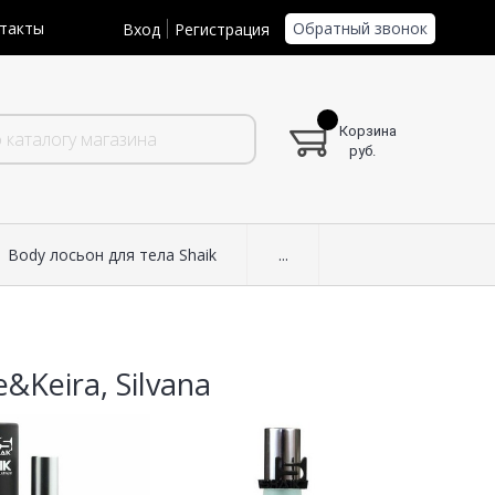
Обратный звонок
такты
Вход
Регистрация
Корзина
руб.
Body лосьон для тела Shaik
...
&Keira, Silvana