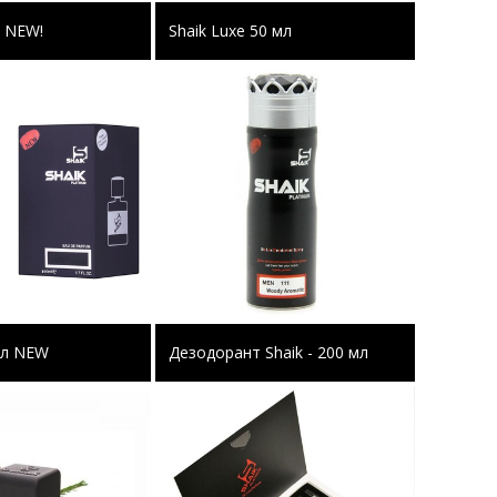
л NEW!
Shaik Luxe 50 мл
 мл NEW
Дезодорант Shaik - 200 мл