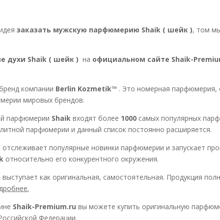
 идея
заказать мужскую парфюмерию Shaik ( шейк )
, том м
 духи Shaik ( шейк )
на
официальном сайте Shaik-Premiu
 бренд компании
Berlin Kozmetik™
. Это номерная парфюмерия,
ерии мировых брендов.
ой парфюмерии
Shaik
входят более
1000
самых популярных парф
литной парфюмерии и данный список постоянно расширяется.
™
отслеживает популярные новинки парфюмерии и запускает про
k
относительно его конкурентного окружения.
 выступает как оригинальная, самостоятельная. Продукция пол
дробнее.
ине
Shaik-Premium.ru
вы можете купить оригинальную парфю
Российской Федерации.