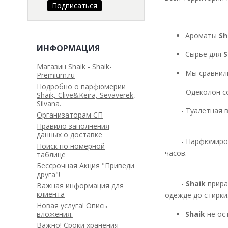
Ароматы
Sh
ИНФОРМАЦИЯ
Сырье для
S
Магазин Shaik - Shaik-
Мы сравнил
Premium.ru
Подробно о парфюмерии
- Одеколо
Shaik, Clive&Keira, Sevaverek,
Silvana.
- Туалетная вод
Организаторам СП
Правило заполнения
данных о доставке
- Парфюмированн
Поиск по номерной
часов.
таблице
Бессрочная Акция "Приведи
друга"!
-
Shaik
прира
Важная информация для
клиента
одежде до стирки
Новая услуга! Опись
Shaik
не ос
вложения.
Важно! Сроки хранения