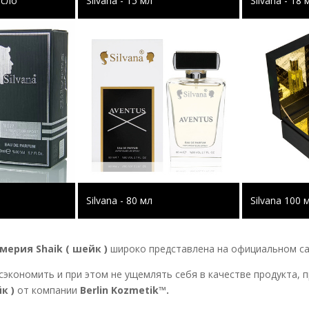
асло
Silvana - 15 мл
Silvana - 18 
Silvana - 80 мл
Silvana 100 
ерия Shaik ( шейк )
широко представлена на официальном с
сэкономить и при этом не ущемлять себя в качестве продукта,
к )
от компании
Berlin Kozmetik™.