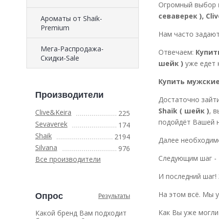
Огромный выбор
севаверек ), Cliv
Ароматы от Shaik-
Premium
Нам часто задают
Мега-Распродажа-
Отвечаем:
Купит
Скидки-Sale
шейк )
уже едет 
Купить мужские 
Производители
Достаточно зайт
Shaik ( шейк )
, 
Clive&Keira
225
подойдёт Вашей н
Sevaverek
174
Shaik
2194
Далее необходим
Silvana
976
Следующим шаг - 
Все производители
И последний шаг!
На этом всё. Мы
Опрос
Результаты
Как Вы уже могли
Какой бренд Вам подходит