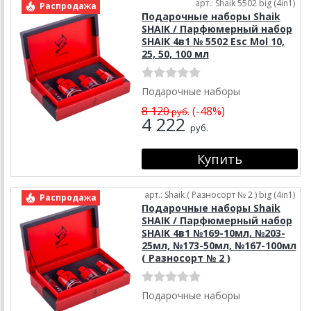
арт.: Shaik 5502 big (4in1)
Распродажа
Подарочные наборы Shaik
SHAIK / Парфюмерный набор
SHAIK 4в1 № 5502 Esc Mol 10,
25, 50, 100 мл
Подарочные наборы
8 120
(-48%)
руб.
4 222
руб.
арт.: Shaik ( Разносорт № 2 ) big (4in1)
Распродажа
Подарочные наборы Shaik
SHAIK / Парфюмерный набор
SHAIK 4в1 №169-10мл, №203-
25мл, №173-50мл, №167-100мл
( Разносорт № 2 )
Подарочные наборы