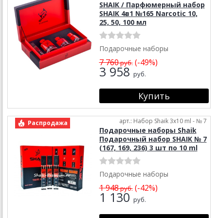
SHAIK / Парфюмерный набор
SHAIK 4в1 №165 Narcotic 10,
25, 50, 100 мл
Подарочные наборы
7 760
(-49%)
руб.
3 958
руб.
арт.: Набор Shaik 3х10 ml - № 7
Распродажа
Подарочные наборы Shaik
Подарочный набор SHAIK № 7
(167, 169, 236) 3 шт по 10 ml
Подарочные наборы
1 948
(-42%)
руб.
1 130
руб.