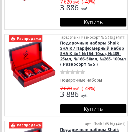
7 620
(-49%)
руб.
3 886
руб.
арт.: Shaik ( Разносорт № 5 ) big (4in1)
Распродажа
Подарочные наборы Shaik
SHAIK / Парфюмерный набор
SHAIK 4в1 №164-10мл, №485-
25мл, №166-50мл, №265-100мл
( Разносорт № 5 )
Подарочные наборы
7 620
(-49%)
руб.
3 886
руб.
арт.: Shaik 165 big (4in1)
Распродажа
Подарочные наборы Shaik