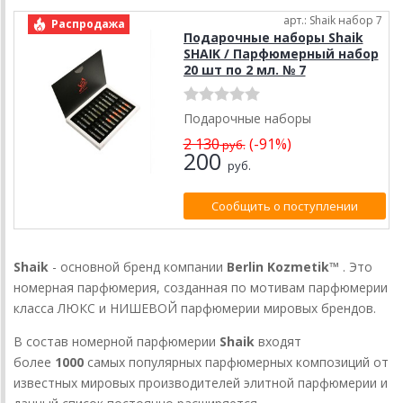
арт.: Shaik набор 7
Распродажа
Подарочные наборы Shaik
SHAIK / Парфюмерный набор
20 шт по 2 мл. № 7
Подарочные наборы
2 130
(-91%)
руб.
200
руб.
Сообщить о поступлении
Shaik
- основной бренд компании
Berlin Kozmetik™
. Это
номерная парфюмерия, созданная по мотивам парфюмерии
класса ЛЮКС и НИШЕВОЙ парфюмерии мировых брендов.
В состав номерной парфюмерии
Shaik
входят
более
1000
самых популярных парфюмерных композиций от
известных мировых производителей элитной парфюмерии и