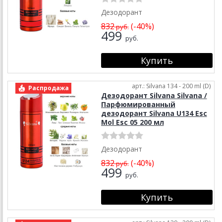
Дезодорант
832
(-40%)
руб.
499
руб.
арт.: Silvana 134 - 200 ml (D)
Распродажа
Дезодорант Silvana Silvana /
Парфюмированный
дезодорант Silvana U134 Esc
Mol Esc 05 200 мл
Дезодорант
832
(-40%)
руб.
499
руб.