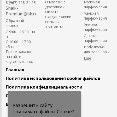
О магазине
Мужская
8 (967) 118-24-13
Доставка /
парфюмерия
Shaik-
Оплата
Женская
Premium@bk.ru
Скидки / Акции
парфюмерия
Обратный
Отзывы
Унисекс
звонок
Контакты
парфюмерия
C 9:00 - 18:00, пн-
Детская
пт
парфюмерия
С 10:00 - 17:00,
сб-вс
Body лосьон
Приём заказов
для тела Shaik
на сайте -
круглосуточно.
Главная
Политика использования cookie файлов
Политика конфиденциальности
Сотрудничество
Вакансии
Разрешить сайту
принимать файлы Cookie?
Подпишитесь