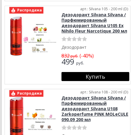
арт.: Silvana 105 - 200 ml (D)
Распродажа
Дезодорант Silvana Silvana /
Парфюмированный
дезодорант Silvana U105 Ex
Nihilo Fleur Narcotique 200 мл
Дезодорант
832
(-40%)
руб.
499
руб.
арт.: Silvana 108 - 200 ml (D)
Распродажа
Дезодорант Silvana Silvana /
Парфюмированный
дезодорант Silvana U108
Zarkoperfume PINK MOLeCULE
090.09 200 мл