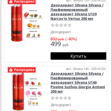
арт.: Silvana 139 - 200 ml (D)
Распродажа
Дезодорант Silvana Silvana /
Парфюмированный
дезодорант Silvana U139
Narcos'is Vertus 200 мл
Дезодорант
832
(-40%)
руб.
499
руб.
арт.: Silvana 140 - 200 ml (D)
Распродажа
Дезодорант Silvana Silvana /
Парфюмированный
дезодорант Silvana U140
Pivoine Suzhou Giorgio Armani
200 мл
Дезодорант