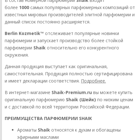
В состав номерной парфюмерии
Shaik
входят
более
1000
самых популярных парфюмерных композиций от
известных мировых производителей элитной парфюмерии и
данный список постоянно расширяется.
Berlin Kozmetik™
отслеживает популярные новинки
парфюмерии и запускает производство более стойкой
парфюмерии
Shaik
относительно его конкурентного
окружения.
Данная продукция выступает как оригинальная,
самостоятельная. Продукция полностью сертифицирована
и имеет декларации соответствия.
Подробнее.
В интернет-магазине
Shaik-Premium.ru
вы можете купить
оригинальную парфюмерию
Shaik (Шейк)
по низким ценам
и с доставкой по всей территории Российской Федерации.
ПРЕИМУЩЕСТВА ПАРФЮМЕРИИ SHAIK
Ароматы
Shaik
относятся к духам и обогащены
эфирными маслами