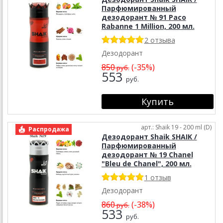
Парфюмированный
дезодорант № 91 Paco
Rabanne 1 Million, 200 мл.
2 отзыва
Дезодорант
850
(-35%)
руб.
553
руб.
арт.: Shaik 19 - 200 ml (D)
Распродажа
Дезодорант Shaik SHAIK /
Парфюмированный
дезодорант № 19 Chanel
"Bleu de Chanel", 200 мл.
1 отзыв
Дезодорант
860
(-38%)
руб.
533
руб.