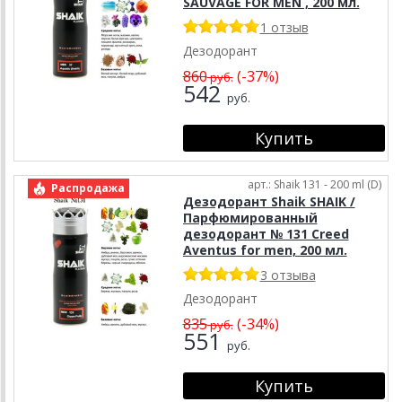
SAUVAGE FOR MEN , 200 мл.
1 отзыв
Дезодорант
860
(-37%)
руб.
542
руб.
арт.: Shaik 131 - 200 ml (D)
Распродажа
Дезодорант Shaik SHAIK /
Парфюмированный
дезодорант № 131 Creed
Aventus for men, 200 мл.
3 отзыва
Дезодорант
835
(-34%)
руб.
551
руб.