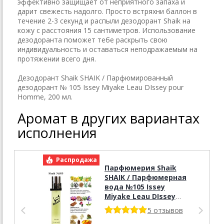
эффективно защищает от неприятного запаха и
дарит свежесть надолго. Просто встряхни баллон в
течение 2-3 секунд и распыли дезодорант Shaik на
кожу с расстояния 15 сантиметров. Использование
дезодоранта поможет тебе раскрыть свою
индивидуальность и оставаться неподражаемым на
протяжении всего дня.
Дезодорант Shaik SHAIK / Парфюмированный
дезодорант № 105 Issey Miyake Leau DIssey pour
Homme, 200 мл.
Аромат в других вариантах
исполнения
Распродажа
Р
Парфюмерия Shaik
SHAIK / Парфюмерная
вода №105 Issey
Miyake Leau DIssey
pour Homme 20мл
5 отзывов