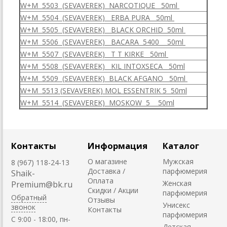
W+M 5503 (SEVAVEREK) NARCOTIQUE 50ml
W+M 5504 (SEVAVEREK) ERBA PURA 50ml
W+M 5505 (SEVAVEREK) BLACK ORCHID 50ml
W+M 5506 (SEVAVEREK) BACARA 5400 50ml
W+M 5507 (SEVAVEREK) T T KIRKE 50ml
W+M 5508 (SEVAVEREK) KIL INTOXSECA 50ml
W+M 5509 (SEVAVEREK) BLACK AFGANO 50ml
W+M 5513 (SEVAVEREK) MOL ESSENTRIK 5 50ml
W+M 5514 (SEVAVEREK) MOSKOW 5 50ml
Контакты
Информация
Каталог
О магазине
Мужская
8 (967) 118-24-13
Доставка /
парфюмерия
Shaik-
Оплата
Женская
Premium@bk.ru
Скидки / Акции
парфюмерия
Обратный
Отзывы
Унисекс
звонок
Контакты
парфюмерия
C 9:00 - 18:00, пн-
Детская