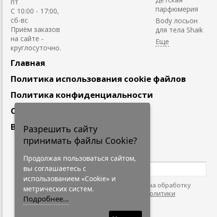
пт
парфюмерия
С 10:00 - 17:00,
сб-вс
Body лосьон
Приём заказов
для тела Shaik
на сайте -
круглосуточно.
Главная
Политика использования cookie файлов
Политика конфиденциальности
Сотрудничество
Вакансии
Разрешить сайту
принимать файлы Cookie?
Подпишитесь
на наши новости
Продолжая пользоваться сайтом,
вы соглашаетесь с
использованием «Cookie» и
Нажимая на кнопку, я даю согласие на обработку
метрических систем.
персональных данных. С условиями
"Политики
Подробнее...
Конфидециальности"
согласен.