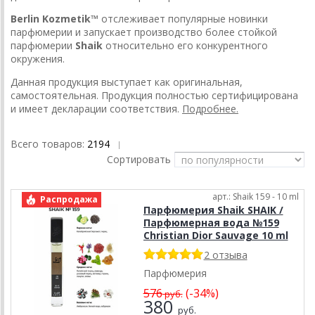
Berlin Kozmetik™
отслеживает популярные новинки
парфюмерии и запускает производство более стойкой
парфюмерии
Shaik
относительно его конкурентного
окружения.
Данная продукция выступает как оригинальная,
самостоятельная. Продукция полностью сертифицирована
и имеет декларации соответствия.
Подробнее.
Всего товаров:
2194
|
Сортировать
арт.: Shaik 159 - 10 ml
Распродажа
Парфюмерия Shaik SHAIK /
Парфюмерная вода №159
Christian Dior Sauvage 10 ml
2 отзыва
Парфюмерия
576
(-34%)
руб.
380
руб.