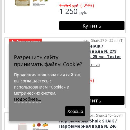
1 763
(-29%)
руб.
1 250
руб.
арт.: Shaik 279 - 25 ml (T)
Распродажа
Тестер Shaik SHAIK /
Парфюмерная вода № 279
Разрешить сайту
Chanel Blue De, 25 мл. Tester
принимать файлы Cookie?
1 отзыв
Тестер
Продолжая пользоваться сайтом,
1 162
(-32%)
вы соглашаетесь с
руб.
790
использованием «Cookie» и
руб.
метрических систем.
Подробнее...
Хорошо
арт.: Shaik 246 - 50 ml
Распродажа
Парфюмерия Shaik SHAIK /
Парфюмерная вода № 246