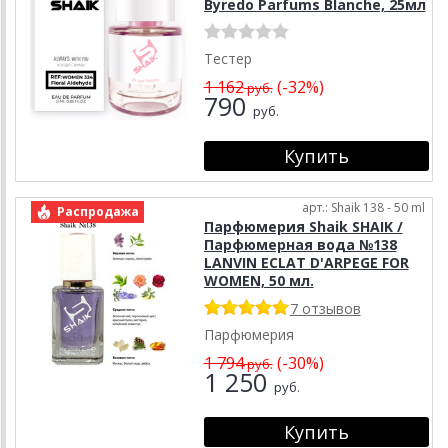
Byredo Parfums Blanche, 25мл
Тестер
1 162
(-32%)
руб.
790
руб.
арт.: Shaik 138 - 50 ml
Распродажа
Парфюмерия Shaik SHAIK /
Парфюмерная вода №138
LANVIN ECLAT D'ARPEGE FOR
WOMEN, 50 мл.
7 отзывов
Парфюмерия
1 794
(-30%)
руб.
1 250
руб.