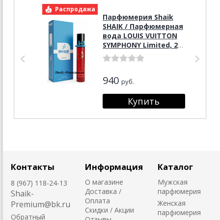
Распродажа
Р
Парфюмерия Shaik
SHAIK / Парфюмерная
вода LOUIS VUITTON
SYMPHONY Limited, 20
мл.
940
руб.
Контакты
Информация
Каталог
О магазине
Мужская
8 (967) 118-24-13
Доставка /
парфюмерия
Shaik-
Оплата
Женская
Premium@bk.ru
Скидки / Акции
парфюмерия
Обратный
Отзывы