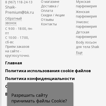
О магазине
Мужская
8 (967) 118-24-13
Доставка /
парфюмерия
Shaik-
Оплата
Женская
Premium@bk.ru
Скидки / Акции
парфюмерия
Обратный
Отзывы
Унисекс
звонок
Контакты
парфюмерия
C 9:00 - 18:00, пн-
Детская
пт
парфюмерия
С 10:00 - 17:00,
сб-вс
Body лосьон
Приём заказов
для тела Shaik
на сайте -
круглосуточно.
Главная
Политика использования cookie файлов
Политика конфиденциальности
Сотрудничество
Вакансии
Разрешить сайту
принимать файлы Cookie?
Подпишитесь