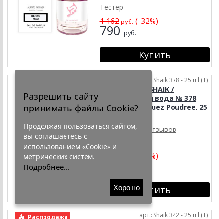
Тестер
1 162
(-32%)
руб.
790
руб.
арт.: Shaik 378 - 25 ml (T)
Распродажа
Тестер Shaik SHAIK /
Разрешить сайту
Парфюмерная вода № 378
принимать файлы Cookie?
Narciso Rodriguez Poudree, 25
мл. Tester
Продолжая пользоваться сайтом,
9 отзывов
вы соглашаетесь с
Тестер
использованием «Cookie» и
1 162
(-32%)
метрических систем.
руб.
790
Подробнее...
руб.
Хорошо
арт.: Shaik 342 - 25 ml (T)
Распродажа