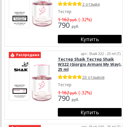
2 отзыва
Тестер
1 162
(-32%)
руб.
790
руб.
арт.: Shaik 322 - 25 ml (T)
Распродажа
Тестер Shaik Тестер Shaik
W322 (Giorgio Armani My Way),
25 ml
20 отзывов
Тестер
1 162
(-32%)
руб.
790
руб.
арт.: Shaik 330 - 25 ml (T)