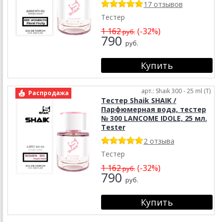
17 отзывов
Тестер
1 162
(-32%)
руб.
790
руб.
арт.: Shaik 300 - 25 ml (T)
Распродажа
Тестер Shaik SHAIK /
Парфюмерная вода, тестер
№ 300 LANCOME IDOLE, 25 мл.
Tester
2 отзыва
Тестер
1 162
(-32%)
руб.
790
руб.