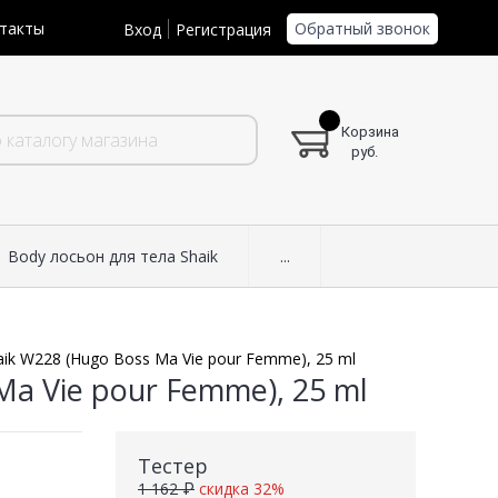
Обратный звонок
такты
Вход
Регистрация
Корзина
руб.
Body лосьон для тела Shaik
...
aik W228 (Hugo Boss Ma Vie pour Femme), 25 ml
Ma Vie pour Femme), 25 ml
Тестер
1 162 ₽
скидка 32%