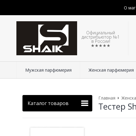
О маг
Официальный
дистрибьютор №1
в России!
★★★★★
Мужская парфюмерия
Женская парфюмерия
Главная
Женск
Каталог товаров
Тестер Sh