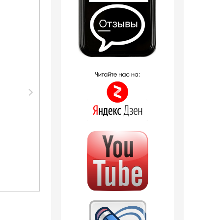
Распродажа
Распродажа
Парфюмерия Silvana
Парфюмерия
Silvana W338 Hugo
Sevaverek Sevaverek
Boss Boss Ma Vie
/ Парфюмерная
Pour Femme 50 мл
вода № 5042 Hugo
Boss Ma Vie Pour
Femme 50 мл
4 отзыва
1 090
руб.
2 129
руб.