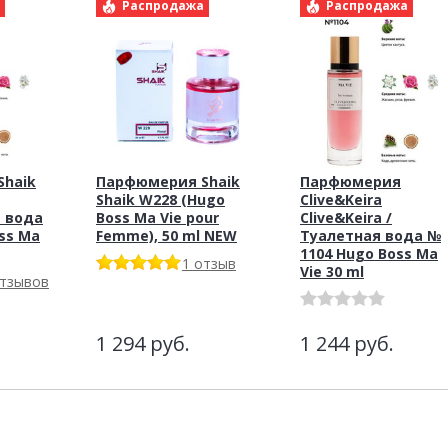
а
Распродажа
Распродажа
haik
Парфюмерия Shaik
Парфюмерия
Shaik W228 (Hugo
Clive&Keira
 вода
Boss Ma Vie pour
Clive&Keira /
ss Ma
Femme), 50 ml NEW
Туалетная вода №
1104 Hugo Boss Ma
1 отзыв
Vie 30 ml
отзывов
1 294
руб.
1 244
руб.