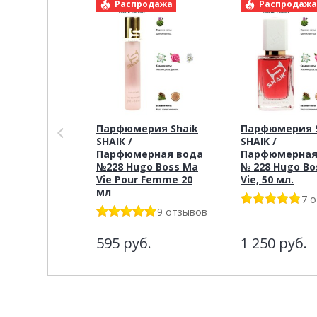
Распродажа
Распродаж
Парфюмерия Shaik
Парфюмерия S
SHAIK /
SHAIK /
Парфюмерная вода
Парфюмерная
№228 Hugo Boss Ma
№ 228 Hugo Bo
Vie Pour Femme 20
Vie, 50 мл.
мл
7 
9 отзывов
595
руб.
1 250
руб.