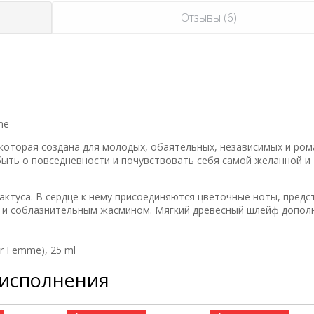
Отзывы (6)
me
, которая создана для молодых, обаятельных, независимых и ро
быть о повседневности и почувствовать себя самой желанной и
кактуса. В сердце к нему присоединяются цветочные ноты, пред
й и соблазнительным жасмином. Мягкий древесный шлейф допол
ur Femme), 25 ml
 исполнения