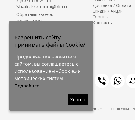
8 (967) 118-24-13
Доставка / Оплата
Shaik-Premium@bk.ru
Скидки / Акции
Обратный звонок
Отзывы
C 9:00 - 18:00, пн-пт
Контакты
С 10:00 - 17:00, сб-вс
Приём заказов на сайте -
Разрешить сайту
круглосуточно.
принимать файлы Cookie?
Продолжая пользоваться
сайтом, вы соглашаетесь с
использованием «Cookie» и
метрических систем.
Подробнее...
© 2009-2026 Shaik-Premium
Хорошо
Shaik-Premium.ru носит информацио
Создано
на платформе