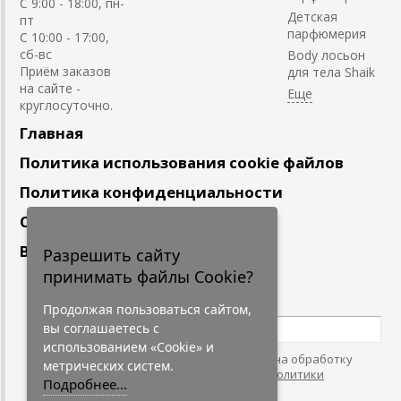
C 9:00 - 18:00, пн-
Детская
пт
парфюмерия
С 10:00 - 17:00,
сб-вс
Body лосьон
Приём заказов
для тела Shaik
на сайте -
круглосуточно.
Главная
Политика использования cookie файлов
Политика конфиденциальности
Сотрудничество
Вакансии
Разрешить сайту
принимать файлы Cookie?
Подпишитесь
на наши новости
Продолжая пользоваться сайтом,
вы соглашаетесь с
использованием «Cookie» и
Нажимая на кнопку, я даю согласие на обработку
метрических систем.
персональных данных. С условиями
"Политики
Подробнее...
Конфидециальности"
согласен.