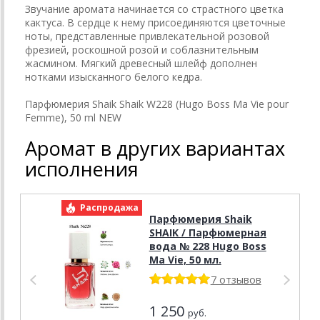
Звучание аромата начинается со страстного цветка
кактуса. В сердце к нему присоединяются цветочные
ноты, представленные привлекательной розовой
фрезией, роскошной розой и соблазнительным
жасмином. Мягкий древесный шлейф дополнен
нотками изысканного белого кедра.
Парфюмерия Shaik Shaik W228 (Hugo Boss Ma Vie pour
Femme), 50 ml NEW
Аромат в других вариантах
исполнения
Распродажа
Р
Парфюмерия Shaik
SHAIK / Парфюмерная
вода № 228 Hugo Boss
Ma Vie, 50 мл.
7 отзывов
1 250
руб.