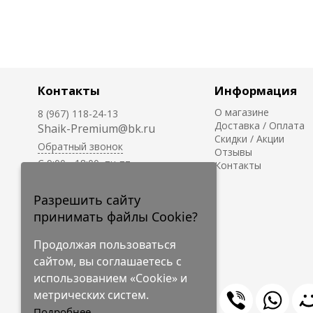
Контакты
Информация
О магазине
8 (967) 118-24-13
Доставка / Оплата
Shaik-Premium@bk.ru
Скидки / Акции
Обратный звонок
Отзывы
C 9:00 - 18:00, пн-пт
Контакты
С 10:00 - 17:00, сб-вс
Приём заказов на сайте -
Разрешить сайту
круглосуточно.
принимать файлы Cookie?
Продолжая пользоваться
сайтом, вы соглашаетесь с
использованием «Cookie» и
метрических систем.
Подробнее...