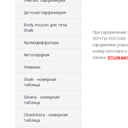
Унисекс парфюмерия
Детская парфюмерия
Body лосьон для тела
Shaik
При оформлении з
ПОЧТЫ РОССИИ. Ка
Аромадиффузоры
оформляем упаков
номер почтового 
Автопарфюм
заказа.
Отследит
Новинки
Shaik - номерная
таблица
Silvana - номерная
таблица
Clive&Keira - номерная
таблица