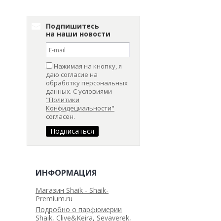
Подпишитесь
на наши новости
Нажимая на кнопку, я
даю согласие на
обработку персональных
данных. С условиями
"Политики
Конфидециальности"
согласен.
ИНФОРМАЦИЯ
Магазин Shaik - Shaik-
Premium.ru
Подробно о парфюмерии
Shaik, Clive&Keira, Sevaverek,