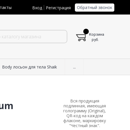
Обратный звонок
такты
Вход
Регистрация
Корзина
руб.
Body лосьон для тела Shaik
...
Вся продукция
ium
подлинная, имеющая
голограмму (Original),
QR-код на каждом
флаконе, маркировку
"Честный знак".