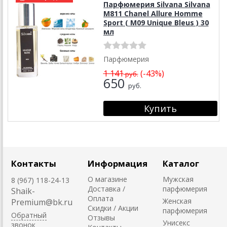
Парфюмерия Silvana Silvana
M811 Chanel Allure Homme
Sport ( М09 Unique Bleus ) 30
мл
Парфюмерия
1 141
(-43%)
руб.
650
руб.
Контакты
Информация
Каталог
О магазине
Мужская
8 (967) 118-24-13
Доставка /
парфюмерия
Shaik-
Оплата
Женская
Premium@bk.ru
Скидки / Акции
парфюмерия
Обратный
Отзывы
Унисекс
звонок