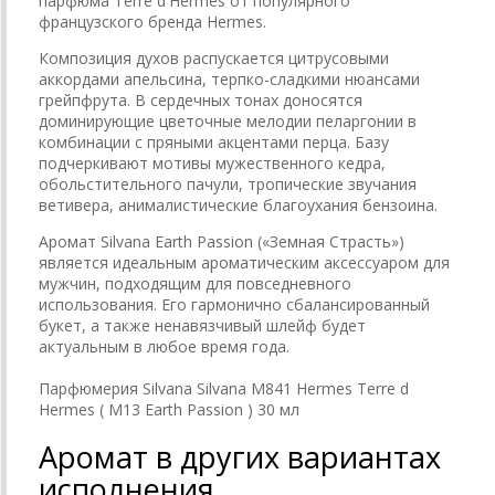
парфюма Terre d'Hermes от популярного
французского бренда Hermes.
Композиция духов распускается цитрусовыми
аккордами апельсина, терпко-сладкими нюансами
грейпфрута. В сердечных тонах доносятся
доминирующие цветочные мелодии пеларгонии в
комбинации с пряными акцентами перца. Базу
подчеркивают мотивы мужественного кедра,
обольстительного пачули, тропические звучания
ветивера, анималистические благоухания бензоина.
Аромат Silvana Earth Passion («Земная Страсть»)
является идеальным ароматическим аксессуаром для
мужчин, подходящим для повседневного
использования. Его гармонично сбалансированный
букет, а также ненавязчивый шлейф будет
актуальным в любое время года.
Парфюмерия Silvana Silvana M841 Hermes Terre d
Hermes ( М13 Earth Passion ) 30 мл
Аромат в других вариантах
исполнения