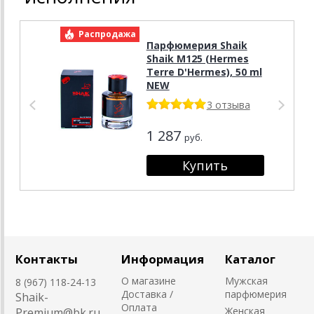
Распродажа
Р
Парфюмерия Shaik
Shaik M125 (Hermes
Terre D'Hermes), 50 ml
NEW
3 отзыва
1 287
руб.
Контакты
Информация
Каталог
О магазине
Мужская
8 (967) 118-24-13
Доставка /
парфюмерия
Shaik-
Оплата
Женская
Premium@bk.ru