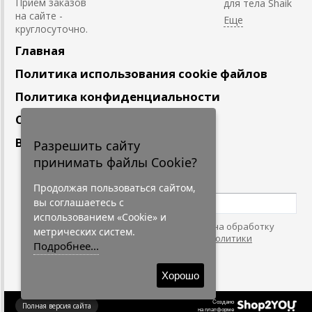
Приём заказов
для тела Shaik
на сайте -
круглосуточно.
Главная
Политика использования cookie файлов
Политика конфиденциальности
Сотрудничество
Вакансии
Разрешить сайту
принимать файлы Cookie?
Подпишитесь
на наши новости
Продолжая пользоваться сайтом,
вы соглашаетесь с
использованием «Cookie» и
Нажимая на кнопку, я даю согласие на обработку
метрических систем.
персональных данных. С условиями
"Политики
Подробнее...
Конфидециальности"
согласен.
Хорошо
Создано
Полная версия сайта
на платформе