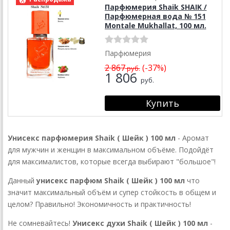
Парфюмерия Shaik SHAIK /
Парфюмерная вода № 151
Montale Mukhallat, 100 мл.
Парфюмерия
2 867
(-37%)
руб.
1 806
руб.
Унисекс парфюмерия Shaik
( Шейк )
10
0 мл
- Аромат
для мужчин и женщин в максимальном объёме. Подойдёт
для максималистов, которые всегда выбирают "большое"!
Данный
унисекс парфюм Shaik
( Шейк )
10
0 мл
что
значит максимальный объём и супер стойкость в общем и
целом? Правильно! Экономичность и практичность!
Не сомневайтесь!
Унисекс духи Shaik
( Шейк )
10
0 мл
-