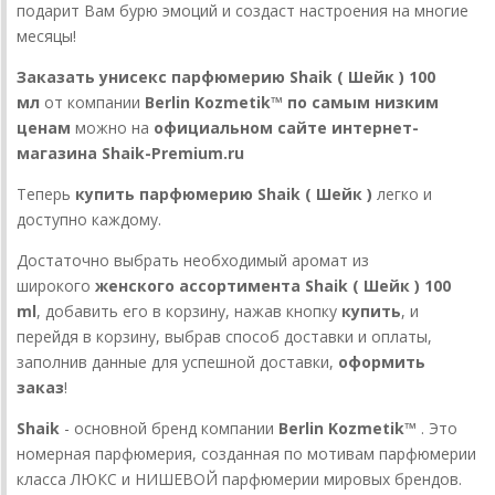
подарит Вам бурю эмоций и создаст настроения на многие
месяцы!
Заказать унисекс парфюмерию Shaik
( Шейк )
10
0
мл
от компании
Berlin Kozmetik™ по самым низким
ценам
можно на
официальном сайте интернет-
магазина Shaik-Premium.ru
Теперь
купить парфюмерию Shaik ( Шейк )
легко и
доступно каждому.
Достаточно выбрать необходимый аромат из
широкого
женского ассортимента Shaik ( Шейк ) 100
ml
, добавить его в корзину, нажав кнопку
купить
, и
перейдя в корзину, выбрав способ доставки и оплаты,
заполнив данные для успешной доставки,
оформить
заказ
!
Shaik
- основной бренд компании
Berlin Kozmetik™
. Это
номерная парфюмерия, созданная по мотивам парфюмерии
класса ЛЮКС и НИШЕВОЙ парфюмерии мировых брендов.