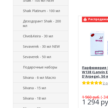
Shaik - 100 мл NEW
Shaik Platinum - 100 мл
арт.: Shaik 
Распродажа
Дезодорант Shaik - 200
мл
Clive&Keira - 30 мл
Sevaverek - 30 мл NEW
Sevaverek - 50 мл
Подарочные наборы
Парфюмерия S
W138 (Lanvin E
D'Arpege), 50
Silvana - 6 мл Масло
2 
Silvana - 15 мл
1 960
руб.
(-34
Silvana - 18 мл
1 294
ру