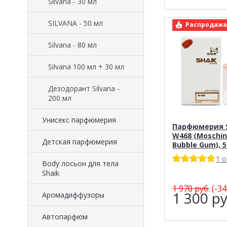
Silvana - 30 мл
SILVANA - 50 мл
арт.: Shaik 
Распродажа
Silvana - 80 мл
Silvana 100 мл + 30 мл
Дезодорант Silvana -
200 мл
Унисекс парфюмерия
Парфюмерия S
W468 (Moschin
Детская парфюмерия
Bubble Gum), 
1 
Body лосьон для тела
Shaik
1 970
руб.
(-34
1 300
ру
Аромадиффузоры
Автопарфюм