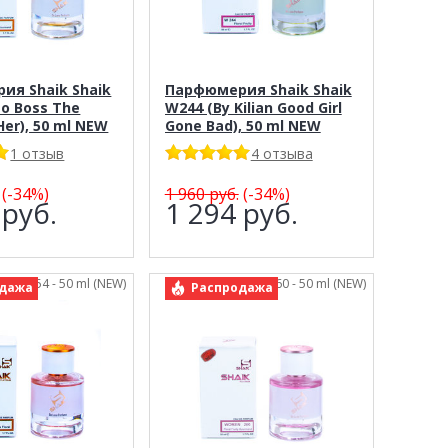
ия Shaik Shaik
Парфюмерия Shaik Shaik
o Boss The
W244 (By Kilian Good Girl
Her), 50 ml NEW
Gone Bad), 50 ml NEW
1 отзыв
4 отзыва
(-34%)
1 960
руб.
(-34%)
4
руб.
1 294
руб.
Shaik 254 - 50 ml (NEW)
арт.: Shaik 260 - 50 ml (NEW)
дажа
Распродажа