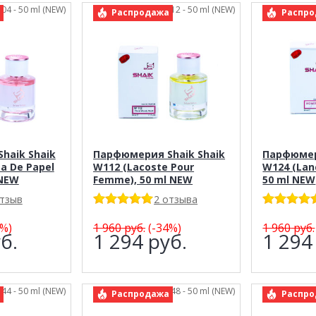
004 - 50 ml (NEW)
арт.: Shaik 112 - 50 ml (NEW)
арт.: 
Распродажа
Распро
haik Shaik
Парфюмерия Shaik Shaik
Парфюмер
a De Papel
W112 (Lacoste Pour
W124 (Lan
 NEW
Femme), 50 ml NEW
50 ml NEW
отзыв
2 отзыва
%)
1 960
руб.
(-34%)
1 960
руб.
б.
1 294
руб.
1 29
144 - 50 ml (NEW)
арт.: Shaik 148 - 50 ml (NEW)
арт.: 
Распродажа
Распро