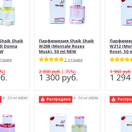
haik Shaik
Парфюмерия Shaik Shaik
Парфюмер
di Donna
W208 (Montale Roses
W212 (Mon
EW
Musk), 50 ml NEW
Rose), 50
отзыва
2 отзыва
%)
2 000
руб.
(-35%)
1 960
руб.
б.
1 300
руб.
1 29
228 - 50 ml (NEW)
арт.: Shaik 234 - 50 ml (NEW)
арт.: 
Распродажа
Распро