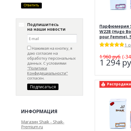
Подпишитесь
Парфюмерия S
на наши новости
W228 (Hugo Bo
pour Femme), 
1 
Нажимая на кнопку, я
даю согласие на
1 960
руб.
(-34
обработку персональных
1 294
ру
данных. С условиями
"Политики
Конфидециальности"
согласен.
арт.: Shaik 
Распродажа
ИНФОРМАЦИЯ
Магазин Shaik - Shaik-
Premium.ru