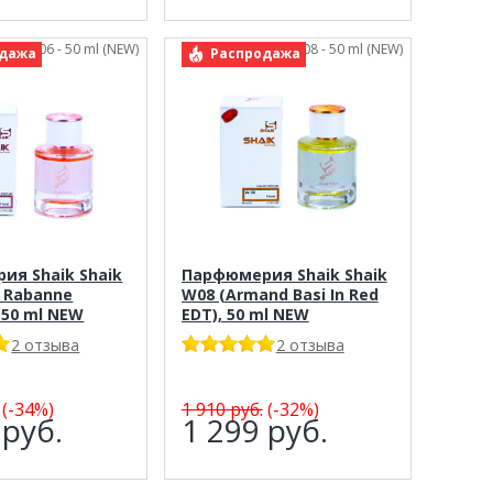
: Shaik 06 - 50 ml (NEW)
арт.: Shaik 08 - 50 ml (NEW)
дажа
Распродажа
ия Shaik Shaik
Парфюмерия Shaik Shaik
 Rabanne
W08 (Armand Basi In Red
 50 ml NEW
EDT), 50 ml NEW
2 отзыва
2 отзыва
(-34%)
1 910
руб.
(-32%)
4
руб.
1 299
руб.