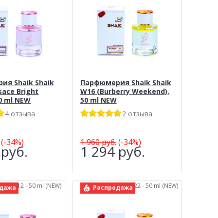
ия Shaik Shaik
Парфюмерия Shaik Shaik
sace Bright
W16 (Burberry Weekend),
50 ml NEW
50 ml NEW
4 отзыва
2 отзыва
(-34%)
1 960
руб.
(-34%)
4
руб.
1 294
руб.
Shaik 212 - 50 ml (NEW)
арт.: Shaik 22 - 50 ml (NEW)
дажа
Распродажа