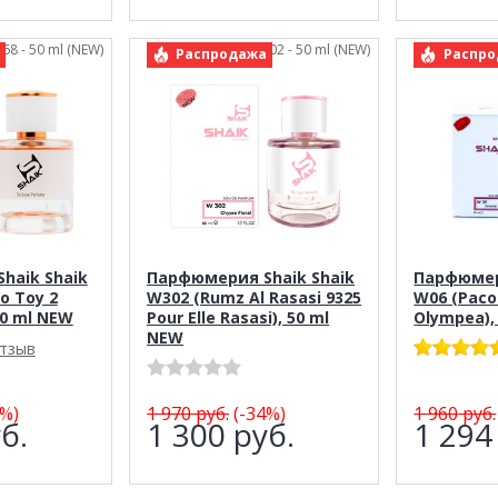
468 - 50 ml (NEW)
арт.: Shaik 302 - 50 ml (NEW)
арт.
Распродажа
Распро
haik Shaik
Парфюмерия Shaik Shaik
Парфюмер
o Toy 2
W302 (Rumz Al Rasasi 9325
W06 (Paco
50 ml NEW
Pour Elle Rasasi), 50 ml
Olympea),
NEW
отзыв
%)
1 970
руб.
(-34%)
1 960
руб.
б.
1 300
руб.
1 29