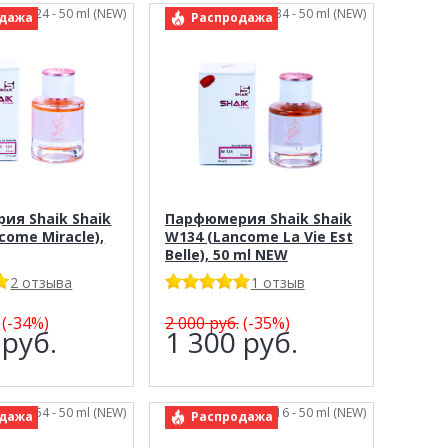
Shaik 124 - 50 ml (NEW)
арт.: Shaik 134 - 50 ml (NEW)
дажа
Распродажа
ия Shaik Shaik
Парфюмерия Shaik Shaik
come Miracle),
W134 (Lancome La Vie Est
Belle), 50 ml NEW
2 отзыва
1 отзыв
(-34%)
2 000
руб.
(-35%)
4
руб.
1 300
руб.
Shaik 154 - 50 ml (NEW)
арт.: Shaik 16 - 50 ml (NEW)
дажа
Распродажа