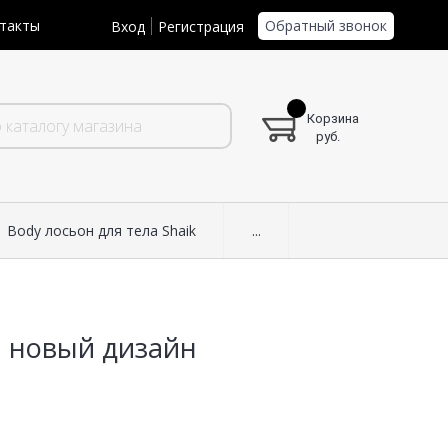
Обратный звонок
такты
Вход
Регистрация
Корзина
руб.
Body лосьон для тела Shaik
...
л новый дизайн