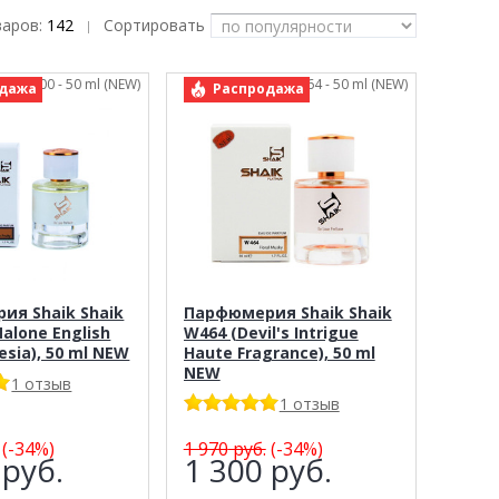
варов:
142
Сортировать
|
Shaik 400 - 50 ml (NEW)
арт.: Shaik 464 - 50 ml (NEW)
дажа
Распродажа
ия Shaik Shaik
Парфюмерия Shaik Shaik
Malone English
W464 (Devil's Intrigue
esia), 50 ml NEW
Haute Fragrance), 50 ml
NEW
1 отзыв
1 отзыв
(-34%)
1 970
руб.
(-34%)
4
руб.
1 300
руб.