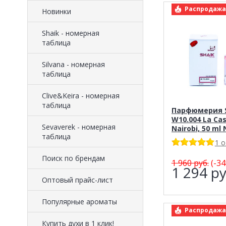
арт.: Shaik 10
Распродажа
Новинки
Shaik - номерная
таблица
Silvana - номерная
таблица
Clive&Keira - номерная
таблица
Парфюмерия S
W10.004 La Cas
Sevaverek - номерная
Nairobi, 50 ml
таблица
1 
Поиск по брендам
1 960
руб.
(-34
1 294
ру
Оптовый прайс-лист
Популярные ароматы
арт.: Shaik 
Распродажа
Купить духи в 1 клик!