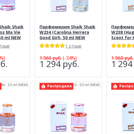
haik Shaik
Парфюмерия Shaik Shaik
Парфюмер
ss Ma Vie
W234 (Carolina Herrera
W238 (Hug
50 ml NEW
Good Girl), 50 ml NEW
Scent for 
отзыв
1 отзыв
%)
1 960
руб.
(-34%)
1 960
руб.
б.
1 294
руб.
1 29
246 - 50 ml (NEW)
арт.: Shaik 250 - 50 ml (NEW)
арт.: 
Распродажа
Распро