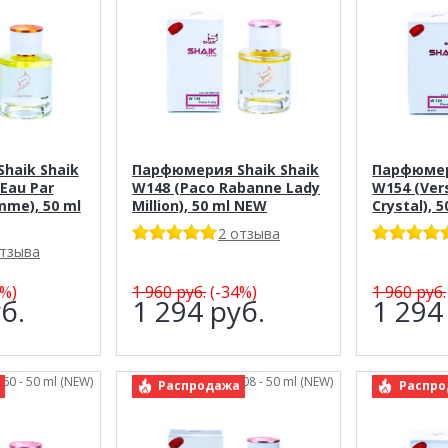
haik Shaik
Парфюмерия Shaik Shaik
Парфюмер
Eau Par
W148 (Paco Rabanne Lady
W154 (Ver
mme), 50 ml
Million), 50 ml NEW
Crystal), 
2 отзыва
отзыва
%)
1 960
руб.
(-34%)
1 960
руб.
б.
1 294
руб.
1 29
160 - 50 ml (NEW)
арт.: Shaik 208 - 50 ml (NEW)
арт.: 
Распродажа
Распро