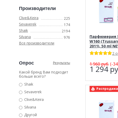
Производители
Clive&Keira
225
Sevaverek
174
Shaik
2194
Парфюмерия S
Silvana
976
W160 (Trussar
Все производители
2011), 50 ml N
2 
Опрос
Результаты
1 960
руб.
(-34
1 294
ру
Какой бренд Вам подходит
больше всего?
Shaik
арт.: Shaik 
Распродажа
Sevaverek
Clive&Keira
Silvana
Другой