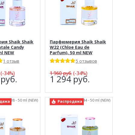
ия Shaik Shaik
Парфюмерия Shaik Shaik
tale Candy
W22 (Chloe Eau de
 ml NEW
Parfum), 50 ml NEW
1 отзыв
5 отзывов
(-34%)
1 960
руб.
(-34%)
4
руб.
1 294
руб.
Shaik 238 - 50 ml (NEW)
арт.: Shaik 244 - 50 ml (NEW)
дажа
Распродажа