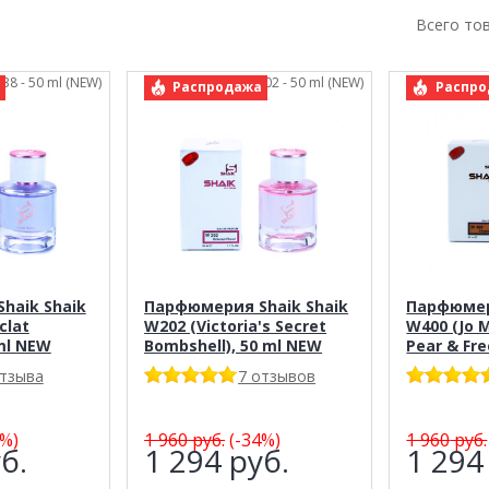
Всего то
138 - 50 ml (NEW)
арт.: Shaik 202 - 50 ml (NEW)
арт.: 
Распродажа
Распро
haik Shaik
Парфюмерия Shaik Shaik
Парфюмер
clat
W202 (Victoria's Secret
W400 (Jo 
 ml NEW
Bombshell), 50 ml NEW
Pear & Fre
отзыва
7 отзывов
%)
1 960
руб.
(-34%)
1 960
руб.
б.
1 294
руб.
1 29