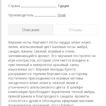
Страна
Турция
Производитель
Shaik
Описание
Отзывы
Верхние ноты: бергамот.Ноты сердца: иланг-иланг,
лилия, апельсиновый цвет.Базовые ноты: амбра,
сандал, ваниль. свежий, игривый и очень
запоминающийся аромат. Его звучание построено на
игре контрастов, которые сплетаются воедино в
чувственный и невероятно красивый танец
изысканных нот. Верхние аккорды букета
раскрываются терпким бергамотом, к которому
постепенно присоединяются игривые мотивы
загадочного иланг-иланга, нежной лилии и
утонченного апельсинового цвета. В шлейфе
композиции преобладают вкрапления теплой амбры,
пряной ванили и благородного сандала. Ароматы
относятся к духам и обогащены эфирными маслами.
Конкурентное окружение: Gucci Bamboo.