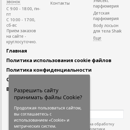
Унисекс
звонок
Контакты
парфюмерия
C 9:00 - 18:00, пн-
Детская
пт
парфюмерия
С 10:00 - 17:00,
сб-вс
Body лосьон
Приём заказов
для тела Shaik
на сайте -
круглосуточно.
Главная
Политика использования cookie файлов
Политика конфиденциальности
Сотрудничество
Вакансии
Разрешить сайту
принимать файлы Cookie?
Подпишитесь
на наши новости
Продолжая пользоваться сайтом,
вы соглашаетесь с
использованием «Cookie» и
Нажимая на кнопку, я даю согласие на обработку
метрических систем.
персональных данных. С условиями
"Политики