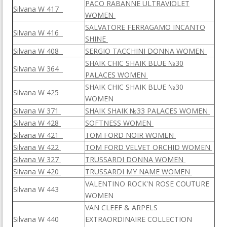
PACO RABANNE ULTRAVIOLET
Silvana W 417
WOMEN
SALVATORE FERRAGAMO INCANTO
Silvana W 416
SHINE
Silvana W 408
SERGIO TACCHINI DONNA WOMEN
SHAIK CHIC SHAIK BLUE №30
Silvana W 364
PALACES WOMEN
SHAIK CHIC SHAIK BLUE №30
Silvana W 425
WOMEN
Silvana W 371
SHAIK SHAIK №33 PALACES WOMEN
Silvana W 428
SOFTNESS WOMEN
Silvana W 421
TOM FORD NOIR WOMEN
Silvana W 422
TOM FORD VELVET ORCHID WOMEN
Silvana W 327
TRUSSARDI DONNA WOMEN
Silvana W 420
TRUSSARDI MY NAME WOMEN
VALENTINO ROCK'N ROSE COUTURE
Silvana W 443
WOMEN
VAN CLEEF & ARPELS
Silvana W 440
EXTRAORDINAIRE COLLECTION