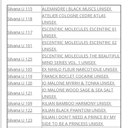
Silvana U 115
ALEXANDRE.J BLACK MUSCS UNISEX
ATELIER COLOGNE CEDRE ATLAS
Silvana U 118
UNISEX
ESCENTRIC MOLECULES ESCENTRIC 01
Silvana U 117
UNISEX
ESCENTRIC MOLECULES ESCENTRIC 02
Silvana U 101
UNISEX
ESCENTRIC MOLECULES THE BEAUTIFUL
Silvana U 125
MIND SERIES VOL. 1 UNISEX
Silvana U 105
EX NIHILO FLEUR NARCOTIQUE UNISEX
Silvana U 119
FRANCK BOCLET COCAINE UNISEX
Silvana U 120
JO MALONE MYRRH & TONKA UNISEX
JO MALONE WOOD SAGE & SEA SALT
Silvana U 121
UNISEX
Silvana U 109
KILIAN BAMBOO HARMONY UNISEX
Silvana U 122
KILIAN BLACK PHANTOM UNISEX
KILIAN I DON'T NEED A PRINCE BY MY
Silvana U 123
SIDE TO BE A PRINCESS UNISEX