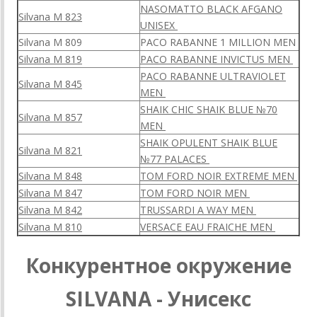
NASOMATTO BLACK AFGANO
Silvana M 823
UNISEX
Silvana M 809
PACO RABANNE 1 MILLION MEN
Silvana M 819
PACO RABANNE INVICTUS MEN
PACO RABANNE ULTRAVIOLET
Silvana M 845
MEN
SHAIK CHIC SHAIK BLUE №70
Silvana M 857
MEN
SHAIK OPULENT SHAIK BLUE
Silvana M 821
№77 PALACES
Silvana M 848
TOM FORD NOIR EXTREME MEN
Silvana M 847
TOM FORD NOIR MEN
Silvana M 842
TRUSSARDI A WAY MEN
Silvana M 810
VERSACE EAU FRAICHE MEN
Конкурентное окружение
SILVANA - Унисекс