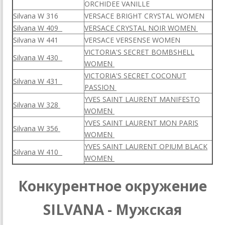
ORCHIDEE VANILLE
Silvana W 316
VERSACE BRIGHT CRYSTAL WOMEN
Silvana W 409
VERSACE CRYSTAL NOIR WOMEN
Silvana W 441
VERSACE VERSENSE WOMEN
VICTORIA'S SECRET BOMBSHELL
Silvana W 430
WOMEN
VICTORIA'S SECRET COCONUT
Silvana W 431
PASSION
YVES SAINT LAURENT MANIFESTO
Silvana W 328
WOMEN
YVES SAINT LAURENT MON PARIS
Silvana W 356
WOMEN
YVES SAINT LAURENT OPIUM BLACK
Silvana W 410
WOMEN
Конкурентное окружение
SILVANA - Мужская