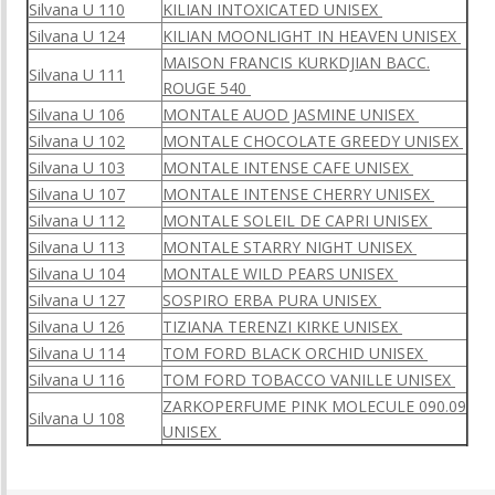
Silvana U 110
KILIAN INTOXICATED UNISEX
Silvana U 124
KILIAN MOONLIGHT IN HEAVEN UNISEX
MAISON FRANCIS KURKDJIAN BACC.
Silvana U 111
ROUGE 540
Silvana U 106
MONTALE AUOD JASMINE UNISEX
Silvana U 102
MONTALE CHOCOLATE GREEDY UNISEX
Silvana U 103
MONTALE INTENSE CAFE UNISEX
Silvana U 107
MONTALE INTENSE CHERRY UNISEX
Silvana U 112
MONTALE SOLEIL DE CAPRI UNISEX
Silvana U 113
MONTALE STARRY NIGHT UNISEX
Silvana U 104
MONTALE WILD PEARS UNISEX
Silvana U 127
SOSPIRO ERBA PURA UNISEX
Silvana U 126
TIZIANA TERENZI KIRKE UNISEX
Silvana U 114
TOM FORD BLACK ORCHID UNISEX
Silvana U 116
TOM FORD TOBACCO VANILLE UNISEX
ZARKOPERFUME PINK MOLECULE 090.09
Silvana U 108
UNISEX