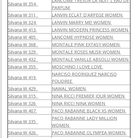
LANCOME TRESOR LA NUIT L'EAU DE
Silvana W 354
PARFUM
Silvana W 311
LANVIN ECLAT D'ARPEGE WOMEN
Silvana W 324
LANVIN MARRY ME! WOMEN
Silvana W 413
LANVIN MODERN PRINCESS WOMEN
Silvana W 405
LANСOME HYPNOSE WOMEN
Silvana W 368
MONTALE PINK EXTASY WOMEN
Silvana W 329
MONTALE ROSES MUSK WOMEN
Silvana W 432
MONTALE VANILLE ABSOLU WOMEN
Silvana W 355
MOSCHINO I LOVE LOVE
NARCISO RODRIGUEZ NARCISO
Silvana W 419
POUDREE
Silvana W 429
NAWAL WOMEN
Silvana W 315
NINA RICCI PREMIER JOUR WOMEN
Silvana W 326
NINA RICСI NINA WOMEN
Silvana W 407
PACO RABANNE BLACK XS WOMEN
PACO RABANNE LADY MILLION
Silvana W 335
WOMEN
Silvana W 426
PACO RABANNE OLYMPEA WOMEN