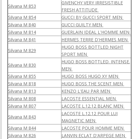
GIVENCHY VERY
IRRESISTIBLE
Silvana M 853
FRESH ATTITUDE
Silvana M 854
GUCCI BY GUCCI SPORT MEN
Silvana M 840
GUCCI GUILTY MEN
Silvana M 814
GUERLAIN IDEAL L'HOMME MEN
Silvana M 841
HERMES TERRE D'HERMES MEN
HUGO BOSS BOTTLED NIGHT
Silvana M 829
SPORT MEN
HUGO BOSS BOTTLED. INTENSE.
Silvana M 830
MEN
Silvana M 855
HUGO BOSS HUGO XY MEN
Silvana M 818
HUGO BOSS THE SCENT MEN
Silvana M 813
KENZO L'EAU PAR MEN
Silvana M 808
LACOSTE ESSENTIAL MEN
Silvana M 807
LACOSTE L.12.12 BLANC MEN
LACOSTE L.12.12 POUR LUI
Silvana M 843
MAGNETIC MEN
Silvana M 844
LACOSTE POUR HOMME MEN
Silvana M 826
LANVIN ECLAT D'ARPEGE MEN