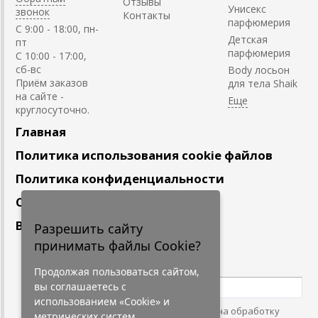
Отзывы
Унисекс
звонок
Контакты
парфюмерия
C 9:00 - 18:00, пн-
Детская
пт
парфюмерия
С 10:00 - 17:00,
сб-вс
Body лосьон
Приём заказов
для тела Shaik
на сайте -
круглосуточно.
Главная
Политика использования cookie файлов
Политика конфиденциальности
Сотрудничество
Вакансии
Разрешить сайту
принимать файлы Cookie?
Подпишитесь
на наши новости
Продолжая пользоваться сайтом,
вы соглашаетесь с
использованием «Cookie» и
Нажимая на кнопку, я даю согласие на обработку
метрических систем.