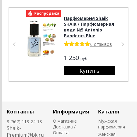
Распродажа
Р
Парфюмерия Shaik
SHAIK / Парфюмерная
вода №5 Antonio
Banderas Blue
Seduction for Men 50
6 отзывов
ml
1 250
руб.
Контакты
Информация
Каталог
О магазине
Мужская
8 (967) 118-24-13
Доставка /
парфюмерия
Shaik-
Оплата
Женская
Premium@bk.ru