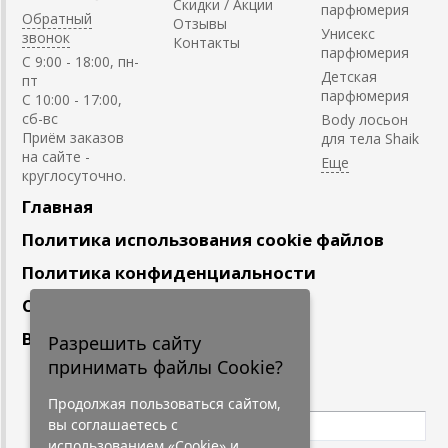
Скидки / Акции
парфюмерия
Обратный
Отзывы
Унисекс
звонок
Контакты
парфюмерия
C 9:00 - 18:00, пн-
Детская
пт
парфюмерия
С 10:00 - 17:00,
сб-вс
Body лосьон
Приём заказов
для тела Shaik
на сайте -
круглосуточно.
Главная
Политика использования cookie файлов
Политика конфиденциальности
Сотрудничество
Вакансии
Разрешить сайту
принимать файлы Cookie?
Подпишитесь
на наши новости
Продолжая пользоваться сайтом,
вы соглашаетесь с
использованием «Cookie» и