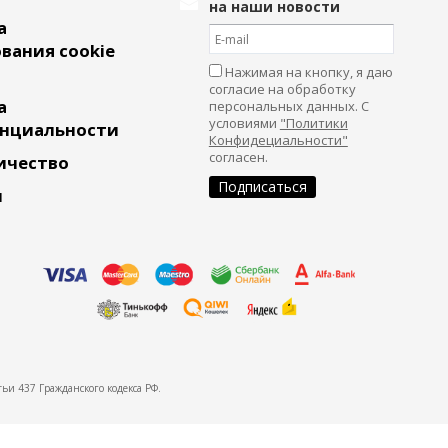
на наши новости
а
вания cookie
Нажимая на кнопку, я даю
согласие на обработку
а
персональных данных. С
условиями
"Политики
нциальности
Конфидециальности"
согласен.
ичество
и
ьи 437 Гражданского кодекса РФ.