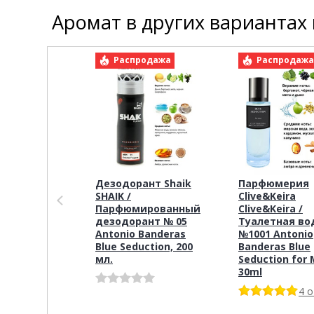
Аромат в других вариантах
Распродажа
Распродаж
Дезодорант Shaik
Парфюмерия
SHAIK /
Clive&Keira
Парфюмированный
Clive&Keira /
дезодорант № 05
Туалетная во
Antonio Banderas
№1001 Antonio
Blue Seduction, 200
Banderas Blue
мл.
Seduction for
30ml
4 