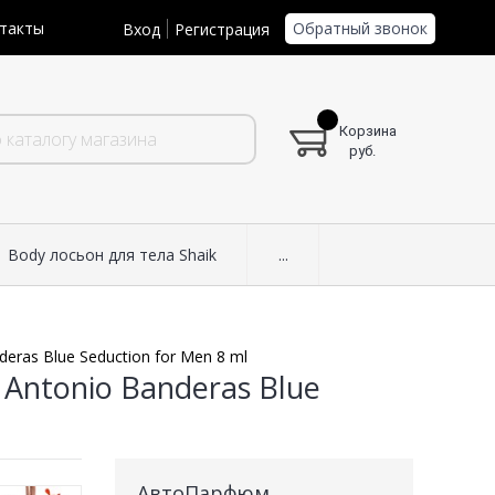
Обратный звонок
такты
Вход
Регистрация
Корзина
руб.
Body лосьон для тела Shaik
...
ras Blue Seduction for Men 8 ml
Antonio Banderas Blue
АвтоПарфюм