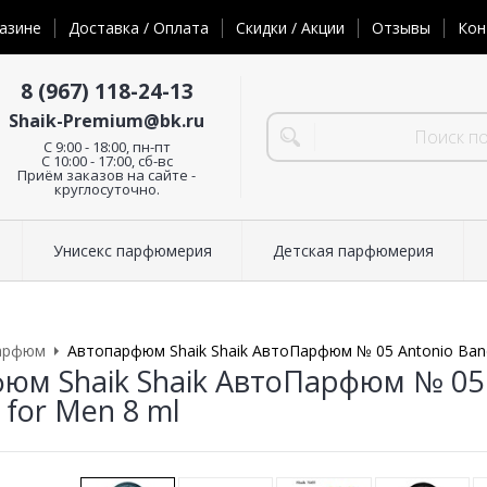
азине
Доставка / Оплата
Скидки / Акции
Отзывы
Кон
8 (967) 118-24-13
Shaik-Premium@bk.ru
C 9:00 - 18:00, пн-пт
С 10:00 - 17:00, сб-вс
Приём заказов на сайте -
круглосуточно.
Унисекс парфюмерия
Детская парфюмерия
арфюм
Автопарфюм Shaik Shaik АвтоПарфюм № 05 Antonio Bande
юм Shaik Shaik АвтоПарфюм № 05 
 for Men 8 ml