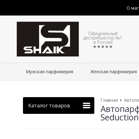
О маг
Официальный
дистрибьютор №1
в России!
★★★★★
Мужская парфюмерия
Женская парфюмерия
Главная
Автоп
Каталог товаров
Автопарф
Seduction