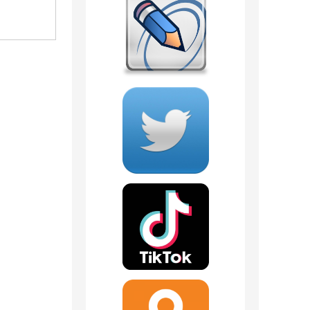
1 090
руб.
594
руб.