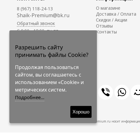
О магазине
8 (967) 118-24-13
Доставка / Оплата
Shaik-Premium@bk.ru
Скидки / Акции
Обратный звонок
Отзывы
C 9:00 - 18:00, пн-пт
Контакты
С 10:00 - 17:00, сб-вс
Приём заказов на сайте -
Разрешить сайту
круглосуточно.
принимать файлы Cookie?
Продолжая пользоваться
сайтом, вы соглашаетесь с
использованием «Cookie» и
метрических систем.
Подробнее...
© 2009-2026 Shaik-Premium
Хорошо
Shaik-Premium.ru носит информацио