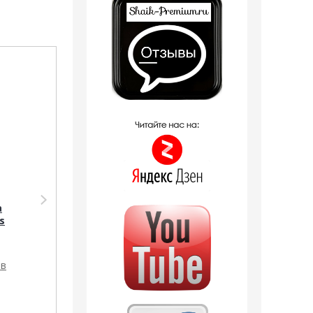
Распродажа
Распродажа
Парфюмерия Silvana
Парфюмерия Shaik
Silvana M801 Antonio
SHAIK /
а
Banderas Blue
Парфюмерная вода
s
Seduction 50 мл
№05 ANTONIO
BANDERAS BLUE
SEDUCTION FOR MEN
20 мл
ов
2 отзыва