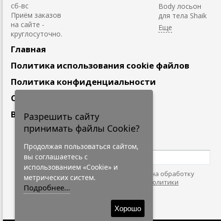
сб-вс
Body лосьон
Приём заказов
для тела Shaik
на сайте -
круглосуточно.
Главная
Политика использования cookie файлов
Политика конфиденциальности
Сотрудничество
Вакансии
Разрешить сайту
принимать файлы Cookie?
Подпишитесь
на наши новости
Продолжая пользоваться сайтом,
вы соглашаетесь с
использованием «Cookie» и
Нажимая на кнопку, я даю согласие на обработку
метрических систем.
персональных данных. С условиями
"Политики
Подробнее...
Конфидециальности"
согласен.
Хорошо