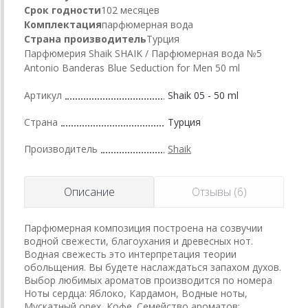
Срок годности
102 месяцев
Комплектация
парфюмерная вода
Страна производитель
Турция
Парфюмерия Shaik SHAIK / Парфюмерная вода №5
Antonio Banderas Blue Seduction for Men 50 ml
Артикул
Shaik 05 - 50 ml
Страна
Турция
Производитель
Shaik
Описание
Отзывы (6)
Парфюмерная композиция построена на созвучии
водной свежести, благоухания и древесных нот.
Водная свежесть это интерпретация теории
обольщения. Вы будете наслаждаться запахом духов.
Выбор любимых ароматов производится по номера
Ноты сердца: Яблоко, Кардамон, Водные ноты,
Мускатный орех, Кофе. Семейство ароматов: