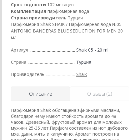
Срок годности
102 месяцев
Комплектация
парфюмерная вода
Страна производитель
Турция
Парфюмерия Shaik SHAIK / Парфюмерная вода №05
ANTONIO BANDERAS BLUE SEDUCTION FOR MEN 20
мл
Артикул
Shaik 05 - 20 ml
Страна
Турция
Производитель
Shaik
Описание
Отзывы (2)
Парфюмерия Shaik обогащена эфирными маслами,
благодаря чему имеют стойкость аромата до 48
часов. Древесный, фруктовый аромат для молодых
мужчин 25-35 лет.Парфюм составлен из нот дубового
мха, дыни, мяты и капуччино. Аромат построен на
водной свежести, благоухании и древесных нотах.