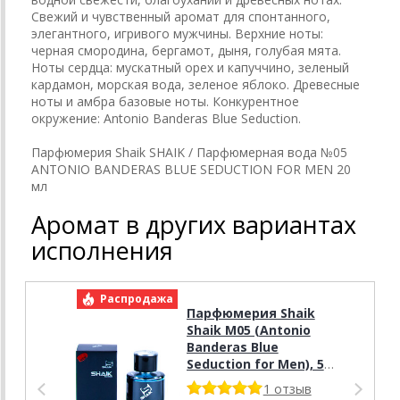
Cвежий и чувственный аромат для спонтанного,
элегантного, игривого мужчины. Верхние ноты:
черная смородина, бергамот, дыня, голубая мята.
Ноты сердца: мускатный орех и капуччино, зеленый
кардамон, морская вода, зеленое яблоко. Древесные
ноты и амбра базовые ноты. Конкурентное
окружение: Antonio Banderas Blue Seduction.
Парфюмерия Shaik SHAIK / Парфюмерная вода №05
ANTONIO BANDERAS BLUE SEDUCTION FOR MEN 20
мл
Аромат в других вариантах
исполнения
Распродажа
Р
Парфюмерия Shaik
Shaik M05 (Antonio
Banderas Blue
Seduction for Men), 50
ml NEW
1 отзыв