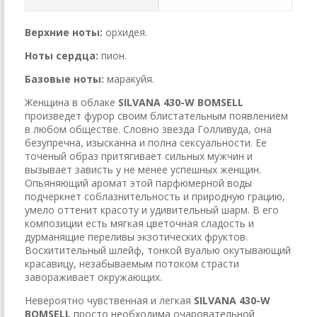
Верхние ноты:
орхидея.
Ноты сердца:
пион.
Базовые ноты:
маракуйя.
Женщина в облаке
SILVANA 430-W BOMSELL
произведет фурор своим блистательным появлением
в любом обществе. Словно звезда Голливуда, она
безупречна, изысканна и полна сексуальности. Ее
точеный образ притягивает сильных мужчин и
вызывает зависть у не менее успешных женщин.
Опьяняющий аромат этой парфюмерной воды
подчеркнет соблазнительность и природную грацию,
умело оттенит красоту и удивительный шарм. В его
композиции есть мягкая цветочная сладость и
дурманящие переливы экзотических фруктов.
Восхитительный шлейф, тонкой вуалью окутывающий
красавицу, незабываемым потоком страсти
завораживает окружающих.
Невероятно чувственная и легкая
SILVANA 430-W
BOMSELL
просто необходима очаровательной