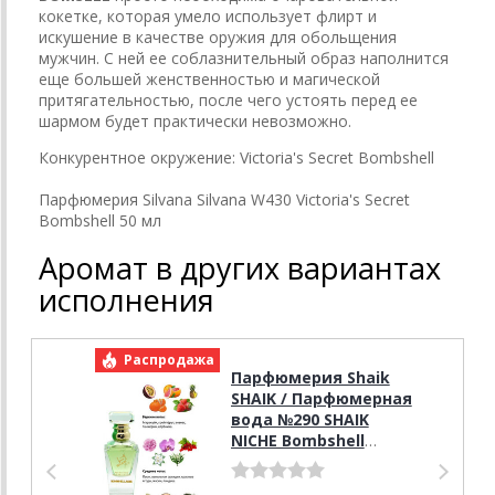
кокетке, которая умело использует флирт и
искушение в качестве оружия для обольщения
мужчин. С ней ее соблазнительный образ наполнится
еще большей женственностью и магической
притягательностью, после чего устоять перед ее
шармом будет практически невозможно.
Конкурентное окружение:
Victoria's Secret Bombshell
Парфюмерия Silvana Silvana W430 Victoria's Secret
Bombshell 50 мл
Аромат в других вариантах
исполнения
Распродажа
Р
Парфюмерия Shaik
SHAIK / Парфюмерная
вода №290 SHAIK
NICHE Bombshell
Victoria's Secret, 50
мл.